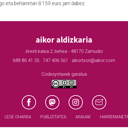
go eta beharretan 8.159 euro jarri dabez.
aikor aldizkaria
Aresti kalea 2, behea - 48170 Zamudio
688 86 41 35 · 747 406 561 · aikortxori@aikor.com
Codesyntaxek garatua
LEGE OHARRA
PUBLIZITATEA
ARAUAK
HARREMANET