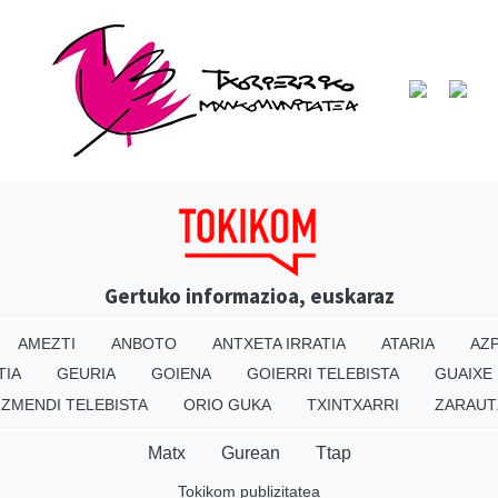
Gertuko informazioa, euskaraz
AMEZTI
ANBOTO
ANTXETA IRRATIA
ATARIA
AZP
TIA
GEURIA
GOIENA
GOIERRI TELEBISTA
GUAIXE
IZMENDI TELEBISTA
ORIO GUKA
TXINTXARRI
ZARAUT
Matx
Gurean
Ttap
Tokikom publizitatea