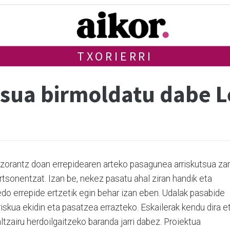
TXORIERRI
tsua birmoldatu dabe 
auzorantz doan errepidearen arteko pasagunea arriskutsua za
tsonentzat. Izan be, nekez pasatu ahal ziran handik eta
do errepide ertzetik egin behar izan eben. Udalak pasabide
riskua ekidin eta pasatzea errazteko. Eskailerak kendu dira e
tzairu herdoilgaitzeko baranda jarri dabez. Proiektua