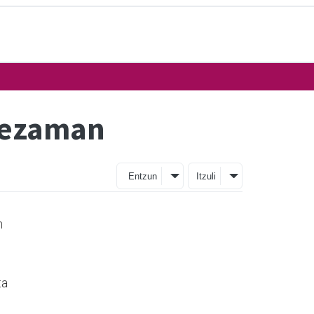
Lezaman
Entzun
Itzuli
n
ta