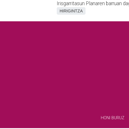
Irisgarritasun Planaren barruan da
HIRIGINTZA
HONI BURUZ