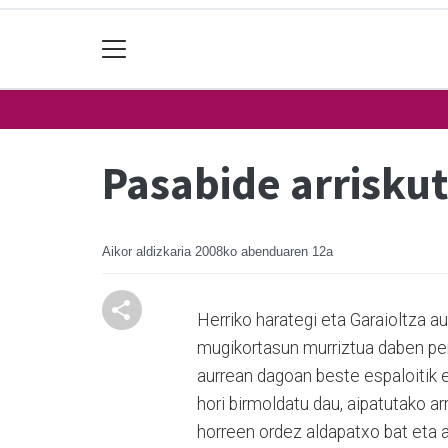
Pasabide arrisku
Aikor aldizkaria
2008ko abenduaren 12a
Herriko harategi eta Garaioltza 
mugikortasun murriztua daben per
aurrean dagoan beste espaloitik e
hori birmoldatu dau, aipatutako ar
horreen ordez aldapatxo bat eta al