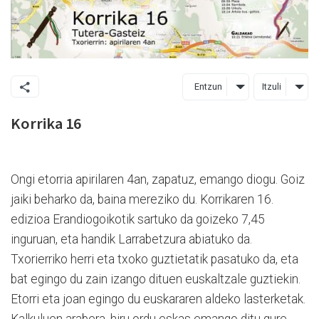
Entzun
Itzuli
Korrika 16
Ongi etorria apirilaren 4an, zapatuz, emango diogu. Goiz
jaiki beharko da, baina mereziko du. Korrikaren 16.
edizioa Erandiogoikotik sartuko da goizeko 7,45
inguruan, eta handik Larrabetzura abiatuko da.
Txorierriko herri eta txoko guztietatik pasatuko da, eta
bat egingo du zain izango dituen euskaltzale guztiekin.
Etorri eta joan egingo du euskararen aldeko lasterketak.
Kalkuluen arabera, hiru ordu eskas emango ditu gure