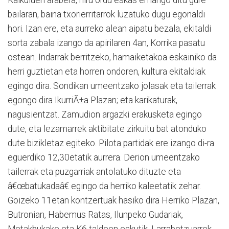
bailaran, baina txorierritarrok luzatuko dugu egonaldi
hori. Izan ere, eta aurreko alean aipatu bezala, ekitaldi
sorta zabala izango da apirilaren 4an, Korrika pasatu
ostean. Indarrak berritzeko, hamaiketakoa eskainiko da
herri guztietan eta horren ondoren, kultura ekitaldiak
egingo dira. Sondikan umeentzako jolasak eta tailerrak
egongo dira IkurriÃ±a Plazan; eta karikaturak,
nagusientzat. Zamudion argazki erakusketa egingo
dute, eta lezamarrek aktibitate zirkuitu bat atonduko
dute bizikletaz egiteko. Pilota partidak ere izango di-ra
eguerdiko 12,30etatik aurrera. Derion umeentzako
tailerrak eta puzgarriak antolatuko dituzte eta
â€œbatukadaâ€ egingo da herriko kaleetatik zehar.
Goizeko 11etan kontzertuak hasiko dira Herriko Plazan,
Butronian, Habemus Ratas, Ilunpeko Gudariak,
Metakbukake eta K6 taldeen eskutik. Larrabetzuarrek