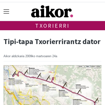
TXORIERRI
Tipi-tapa Txorierrirantz dator
Aikor aldizkaria
2009ko martxoaren 24a