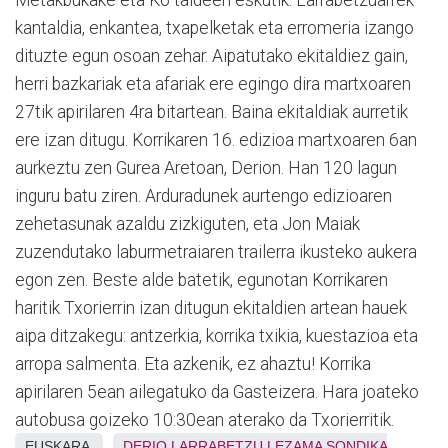
kantaldia, enkantea, txapelketak eta erromeria izango
dituzte egun osoan zehar. Aipatutako ekitaldiez gain,
herri bazkariak eta afariak ere egingo dira martxoaren
27tik apirilaren 4ra bitartean. Baina ekitaldiak aurretik
ere izan ditugu. Korrikaren 16. edizioa martxoaren 6an
aurkeztu zen Gurea Aretoan, Derion. Han 120 lagun
inguru batu ziren. Arduradunek aurtengo edizioaren
zehetasunak azaldu zizkiguten, eta Jon Maiak
zuzendutako laburmetraiaren trailerra ikusteko aukera
egon zen. Beste alde batetik, egunotan Korrikaren
haritik Txorierrin izan ditugun ekitaldien artean hauek
aipa ditzakegu: antzerkia, korrika txikia, kuestazioa eta
arropa salmenta. Eta azkenik, ez ahaztu! Korrika
apirilaren 5ean ailegatuko da Gasteizera. Hara joateko
autobusa goizeko 10:30ean aterako da Txorierritik.
EUSKARA
DERIO
LARRABETZU
LEZAMA
SONDIKA