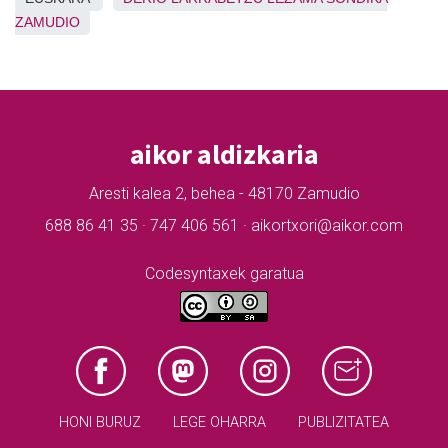
ZAMUDIO
aikor aldizkaria
Aresti kalea 2, behea - 48170 Zamudio
688 86 41 35 · 747 406 561 · aikortxori@aikor.com
Codesyntaxek garatua
HONI BURUZ
LEGE OHARRA
PUBLIZITATEA