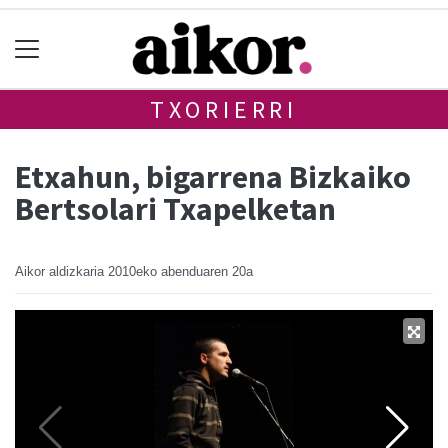
TXORIERRI
Etxahun, bigarrena Bizkaiko
Bertsolari Txapelketan
Aikor aldizkaria
2010eko abenduaren 20a