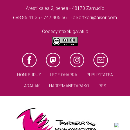
Aresti kalea 2, behea - 48170 Zamudio
688 86 41 35 · 747 406 561 · aikortxori@aikor.com
Codesyntaxek garatua
HONI BURUZ
LEGE OHARRA
PUBLIZITATEA
ARAUAK
HARREMANETARAKO
RSS