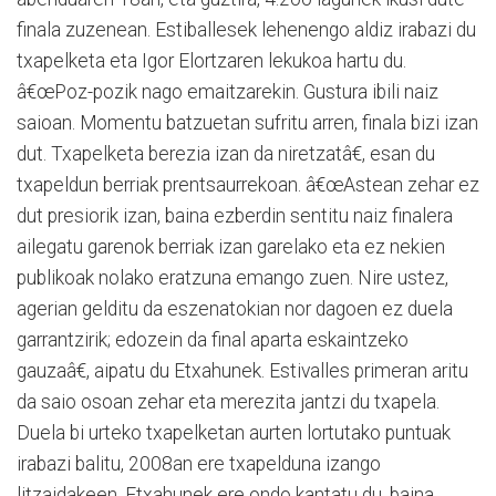
finala zuzenean. Estiballesek lehenengo aldiz irabazi du
txapelketa eta Igor Elortzaren lekukoa hartu du.
â€œPoz-pozik nago emaitzarekin. Gustura ibili naiz
saioan. Momentu batzuetan sufritu arren, finala bizi izan
dut. Txapelketa berezia izan da niretzatâ€, esan du
txapeldun berriak prentsaurrekoan. â€œAstean zehar ez
dut presiorik izan, baina ezberdin sentitu naiz finalera
ailegatu garenok berriak izan garelako eta ez nekien
publikoak nolako eratzuna emango zuen. Nire ustez,
agerian gelditu da eszenatokian nor dagoen ez duela
garrantzirik; edozein da final aparta eskaintzeko
gauzaâ€, aipatu du Etxahunek. Estivalles primeran aritu
da saio osoan zehar eta merezita jantzi du txapela.
Duela bi urteko txapelketan aurten lortutako puntuak
irabazi balitu, 2008an ere txapelduna izango
litzaidakeen. Etxahunek ere ondo kantatu du, baina