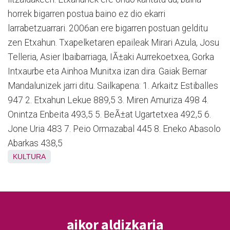
horrek bigarren postua baino ez dio ekarri
larrabetzuarrari. 2006an ere bigarren postuan gelditu
zen Etxahun. Txapelketaren epaileak Mirari Azula, Josu
Telleria, Asier Ibaibarriaga, IÃ±aki Aurrekoetxea, Gorka
Intxaurbe eta Ainhoa Munitxa izan dira. Gaiak Bernar
Mandalunizek jarri ditu. Sailkapena: 1. Arkaitz Estiballes
947 2. Etxahun Lekue 889,5 3. Miren Amuriza 498 4.
Onintza Enbeita 493,5 5. BeÃ±at Ugartetxea 492,5 6.
Jone Uria 483 7. Peio Ormazabal 445 8. Eneko Abasolo
Abarkas 438,5
KULTURA
aikor aldizkaria