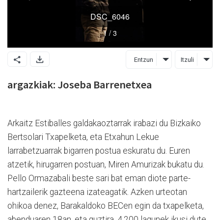
Entzun
Itzuli
argazkiak: Joseba Barrenetxea
Arkaitz Estiballes galdakaoztarrak irabazi du Bizkaiko
Bertsolari Txapelketa, eta Etxahun Lekue
larrabetzuarrak bigarren postua eskuratu du. Euren
atzetik, hirugarren postuan, Miren Amurizak bukatu du.
Pello Ormazabali beste sari bat eman diote parte-
hartzailerik gazteena izateagatik. Azken urteotan
ohikoa denez, Barakaldoko BECen egin da txapelketa,
abenduaren 18an, eta guztira, 4.200 lagunek ikusi dute