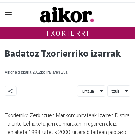
TXORIERRI
Badatoz Txorierriko izarrak
Aikor aldizkaria
2012ko irailaren 25a
Entzun
Itzuli
Txorierriko Zerbitzuen Mankomunitateak Izarren Distira
Talentu Lehiaketa jarri du martxan hirugarren aldiz.
Lehiaketa 1994. urtetik 2000. urtera bitartean jaiotako