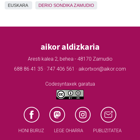
EUSKARA
DERIO
SONDIKA
ZAMUDIO
aikor aldizkaria
Aresti kalea 2, behea - 48170 Zamudio
688 86 41 35 · 747 406 561 · aikortxori@aikor.com
Codesyntaxek garatua
HONI BURUZ
LEGE OHARRA
PUBLIZITATEA