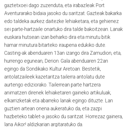
gaztetxoei dago zuzenduta, eta irabazleak Port
Aventurarako bidaia jasoko du saritzat. Gazteak bakarka
edo taldeka aurkez daitezke lehiaketara, eta gehienez
sei parte-hartzaile onartuko dira talde bakoitzean. Lanak
euskara hutsean izan beharko dira eta minutu bitik
hamar minutura bitarteko iraupena edukiko dute.
Casting-ak abenduaren 13an izango dira Zamudion, eta,
hurrengo egunean, Derion. Gala abenduaren 22an
egingo da Sondikako Kultur Aretoan. Bestetik,
antolatzaileek kazetaritza tailerra antolatu dute
aurtengo ediziorako. Tailerrean parte hartzera
animatzen direnek lehiaketaren gaineko artikuluak,
elkarrizketak eta abarreko lanak egingo dituzte. Lan
guztien artean onena aukeratuko da, eta zazpi
hazbeteko tablet-a jasoko du saritzat. Horrezaz gainera,
lana Aikor! aldizkarian argitaratuko da.