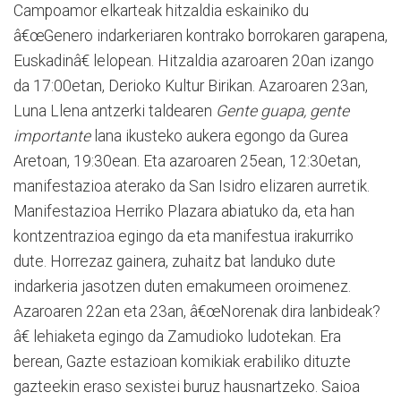
Campoamor elkarteak hitzaldia eskainiko du
â€œGenero indarkeriaren kontrako borrokaren garapena,
Euskadinâ€ lelopean. Hitzaldia azaroaren 20an izango
da 17:00etan, Derioko Kultur Birikan. Azaroaren 23an,
Luna Llena antzerki taldearen
Gente guapa, gente
importante
lana ikusteko aukera egongo da Gurea
Aretoan, 19:30ean. Eta azaroaren 25ean, 12:30etan,
manifestazioa aterako da San Isidro elizaren aurretik.
Manifestazioa Herriko Plazara abiatuko da, eta han
kontzentrazioa egingo da eta manifestua irakurriko
dute. Horrezaz gainera, zuhaitz bat landuko dute
indarkeria jasotzen duten emakumeen oroimenez.
Azaroaren 22an eta 23an, â€œNorenak dira lanbideak?
â€ lehiaketa egingo da Zamudioko ludotekan. Era
berean, Gazte estazioan komikiak erabiliko dituzte
gazteekin eraso sexistei buruz hausnartzeko. Saioa