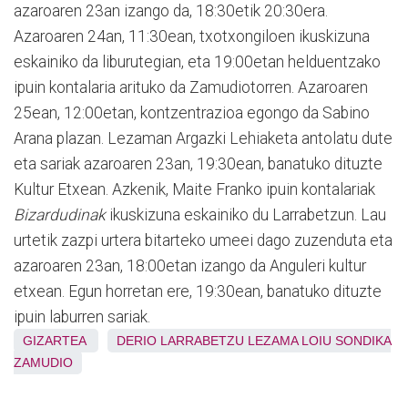
azaroaren 23an izango da, 18:30etik 20:30era.
Azaroaren 24an, 11:30ean, txotxongiloen ikuskizuna
eskainiko da liburutegian, eta 19:00etan helduentzako
ipuin kontalaria arituko da Zamudiotorren. Azaroaren
25ean, 12:00etan, kontzentrazioa egongo da Sabino
Arana plazan. Lezaman Argazki Lehiaketa antolatu dute
eta sariak azaroaren 23an, 19:30ean, banatuko dituzte
Kultur Etxean. Azkenik, Maite Franko ipuin kontalariak
Bizardudinak
ikuskizuna eskainiko du Larrabetzun. Lau
urtetik zazpi urtera bitarteko umeei dago zuzenduta eta
azaroaren 23an, 18:00etan izango da Anguleri kultur
etxean. Egun horretan ere, 19:30ean, banatuko dituzte
ipuin laburren sariak.
GIZARTEA
DERIO
LARRABETZU
LEZAMA
LOIU
SONDIKA
ZAMUDIO