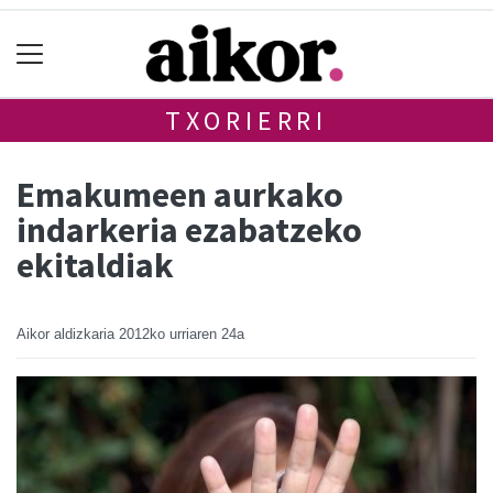
TXORIERRI
Emakumeen aurkako
indarkeria ezabatzeko
ekitaldiak
Aikor aldizkaria
2012ko urriaren 24a