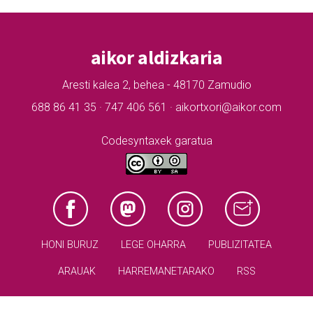
aikor aldizkaria
Aresti kalea 2, behea - 48170 Zamudio
688 86 41 35 · 747 406 561 · aikortxori@aikor.com
Codesyntaxek garatua
HONI BURUZ
LEGE OHARRA
PUBLIZITATEA
ARAUAK
HARREMANETARAKO
RSS