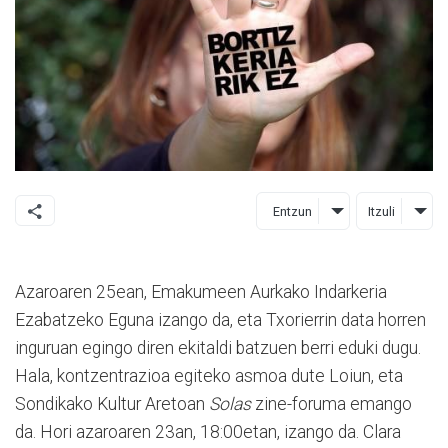
Entzun
Itzuli
Azaroaren 25ean, Emakumeen Aurkako Indarkeria
Ezabatzeko Eguna izango da, eta Txorierrin data horren
inguruan egingo diren ekitaldi batzuen berri eduki dugu.
Hala, kontzentrazioa egiteko asmoa dute Loiun, eta
Sondikako Kultur Aretoan
Solas
zine-foruma emango
da. Hori azaroaren 23an, 18:00etan, izango da. Clara