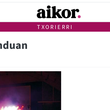
TXORIERRI
enduan