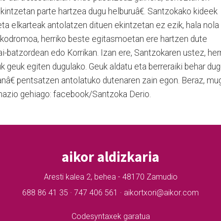
kintzetan parte hartzea dugu helburuâ€. Santzokako kideek
eta elkarteak antolatzen dituen ekintzetan ez ezik, hala nola
rokodromoa, herriko beste egitasmoetan ere hartzen dute
ai-batzordean edo Korrikan. Izan ere, Santzokaren ustez, her
 geuk egiten dugulako. Geuk aldatu eta berreraiki behar dug
nâ€ pentsatzen antolatuko dutenaren zain egon. Beraz, mu
ormazio gehiago: facebook/Santzoka Derio.
aikor aldizkaria
Aresti kalea 2, behea - 48170 Zamudio
688 86 41 35 · 747 406 561 · aikortxori@aikor.com
Codesyntaxek garatua