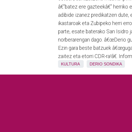
â€”batez ere gazteekâ€” herriko e
adibide izanez predikatzen dute, 
ikastaroak eta Zubipeko herri er
parte, esate baterako San Isidro j
norberarengan dago. â€œDerio guk
Ezin gara beste batzuek â€œguga
zaitez eta etorri CDR-ra!â€. Inf
KULTURA
DERIO
SONDIKA