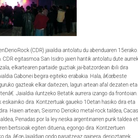
nDerioRock (CDR) jaialdia antolatu du abenduaren 15erako.
a. CDR egitasmoa San Isidro jaien haritik antolatu dute aurre
ala, elkartearen partaide guztiak jai-batzordean ibili dira
jaialdia Gabonei begira egiteko erabakia. Hala, â€œbeste
nguruko gazteak elkar daitezen, lagun artean afal dezaten eta
nâ€. Jaialdia iluntzeko 8etatik aurrera izango da frontoian.
k eskainiko dira. Kontzertuak gaueko 10etan hasiko dira eta
 dira. Haien artean, Seismo Derioko metal-rock taldea, Caca
aldea, Penadas por la ley neska argentinarren punk taldea e
aren bertsioak egiten dituena, egongo dira. Kontzertuen
ko da. â€œJaialdian ondo pasatzeaz gainera, derioztarrek