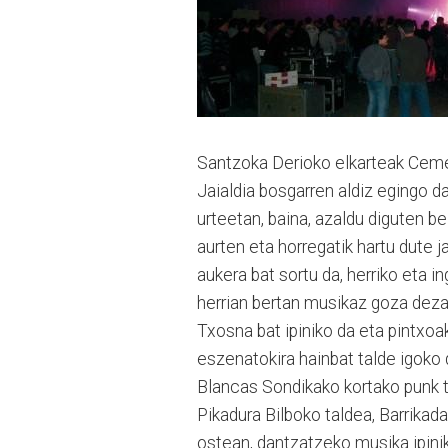
Santzoka Derioko elkarteak Ceme
Jaialdia bosgarren aldiz egingo d
urteetan, baina, azaldu diguten bez
aurten eta horregatik hartu dute 
aukera bat sortu da, herriko eta i
herrian bertan musikaz goza dezate
Txosna bat ipiniko da eta pintxoa
eszenatokira hainbat talde igoko
Blancas Sondikako kortako punk t
Pikadura Bilboko taldea, Barrikad
ostean, dantzatzeko musika ipini