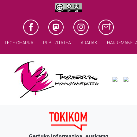
LEGE OHARRA
PUBLIZITATEA
ARAUAK
HARREMANET
Gertuko informazioa, euskaraz