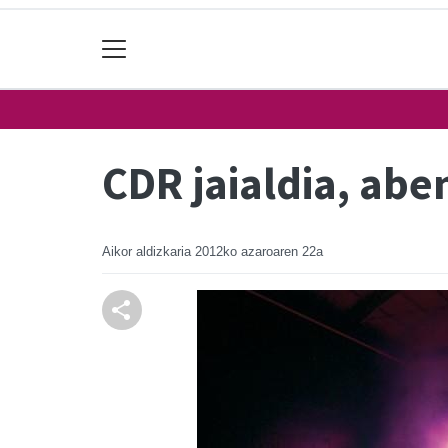
CDR jaialdia, ab
Aikor aldizkaria
2012ko azaroaren 22a