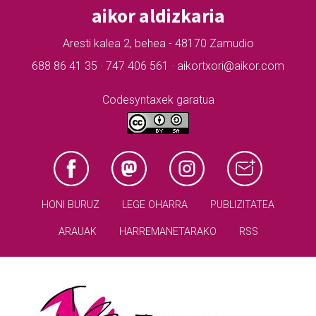
aikor aldizkaria
Aresti kalea 2, behea - 48170 Zamudio
688 86 41 35 · 747 406 561 · aikortxori@aikor.com
Codesyntaxek garatua
HONI BURUZ
LEGE OHARRA
PUBLIZITATEA
ARAUAK
HARREMANETARAKO
RSS