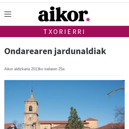
TXORIERRI
Ondarearen jardunaldiak
Aikor aldizkaria
2013ko irailaren 25a