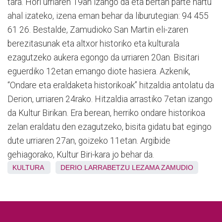
tara. Hori urriaren 19an izango da eta bertan parte hartu
ahal izateko, izena eman behar da liburutegian: 94 455
61 26. Bestalde, Zamudioko San Martin eli-zaren
berezitasunak eta altxor historiko eta kulturala
ezagutzeko aukera egongo da urriaren 20an. Bisitari
eguerdiko 12etan emango diote hasiera. Azkenik,
“Ondare eta eraldaketa historikoak” hitzaldia antolatu da
Derion, urriaren 24rako. Hitzaldia arrastiko 7etan izango
da Kultur Birikan. Era berean, herriko ondare historikoa
zelan eraldatu den ezagutzeko, bisita gidatu bat egingo
dute urriaren 27an, goizeko 11etan. Argibide
gehiagorako, Kultur Biri-kara jo behar da.
KULTURA
DERIO
LARRABETZU
LEZAMA
ZAMUDIO