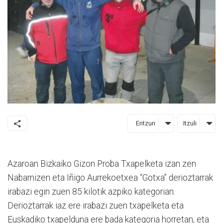
Entzun
Itzuli
Azaroan Bizkaiko Gizon Proba Txapelketa izan zen
Nabarnizen eta Iñigo Aurrekoetxea “Gotxa” derioztarrak
irabazi egin zuen 85 kilotik azpiko kategorian.
Derioztarrak iaz ere irabazi zuen txapelketa eta
Euskadiko txapelduna ere bada kategoria horretan, eta