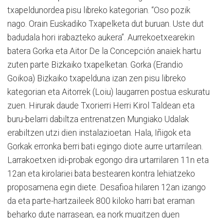
txapeldunordea pisu libreko kategorian. “Oso pozik
nago. Orain Euskadiko Txapelketa dut buruan. Uste dut
badudala hori irabazteko aukera”. Aurrekoetxearekin
batera Gorka eta Aitor De la Concepción anaiek hartu
zuten parte Bizkaiko txapelketan. Gorka (Erandio
Goikoa) Bizkaiko txapelduna izan zen pisu libreko
kategorian eta Aitorrek (Loiu) laugarren postua eskuratu
zuen. Hirurak daude Txorierri Herri Kirol Taldean eta
buru-belarri dabiltza entrenatzen Mungiako Udalak
erabiltzen utzi dien instalazioetan. Hala, Iñigok eta
Gorkak erronka berri bati egingo diote aurre urtarrilean.
Larrakoetxen idi-probak egongo dira urtarrilaren 11n eta
12an eta kirolariei bata bestearen kontra lehiatzeko
proposamena egin diete. Desafioa hilaren 12an izango
da eta parte-hartzaileek 800 kiloko harri bat eraman
beharko dute narrasean, ea nork mugitzen duen