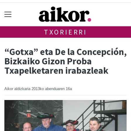
TXORIERRI
“Gotxa” eta De la Concepción,
Bizkaiko Gizon Proba
Txapelketaren irabazleak
Aikor aldizkaria
2013ko abenduaren 16a