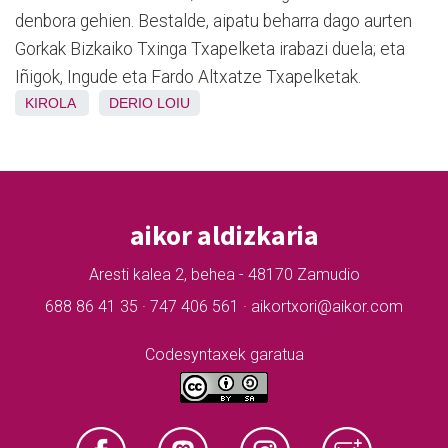
denbora gehien. Bestalde, aipatu beharra dago aurten
Gorkak Bizkaiko Txinga Txapelketa irabazi duela; eta
Iñigok, Ingude eta Fardo Altxatze Txapelketak.
KIROLA
DERIO
LOIU
aikor aldizkaria
Aresti kalea 2, behea - 48170 Zamudio
688 86 41 35 · 747 406 561 · aikortxori@aikor.com
Codesyntaxek garatua