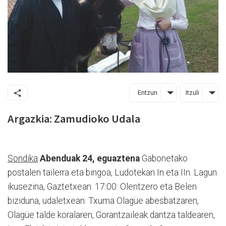
Entzun
Itzuli
Argazkia: Zamudioko Udala
Sondika
Abenduak 24, eguaztena
Gabonetako
postalen tailerra eta bingoa, Ludotekan In eta IIn. Lagun
ikusezina, Gaztetxean. 17:00: Olentzero eta Belen
biziduna, udaletxean. Txuma Olagüe abesbatzaren,
Olagüe talde koralaren, Gorantzaileak dantza taldearen,