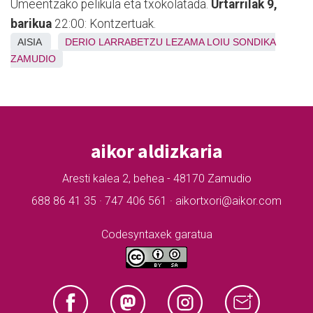
Umeentzako pelikula eta txokolatada.
Urtarrilak 9,
barikua
22:00: Kontzertuak.
AISIA
DERIO
LARRABETZU
LEZAMA
LOIU
SONDIKA
ZAMUDIO
aikor aldizkaria
Aresti kalea 2, behea - 48170 Zamudio
688 86 41 35 · 747 406 561 · aikortxori@aikor.com
Codesyntaxek garatua