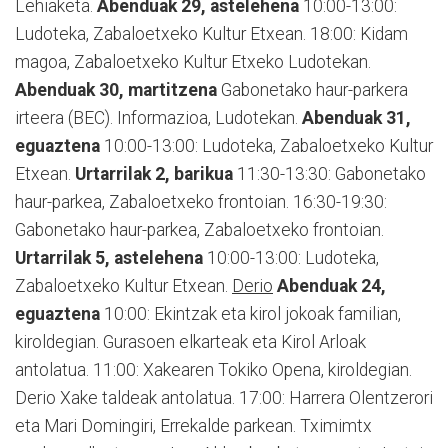
Lehiaketa.
Abenduak 29, astelehena
10:00-13:00:
Ludoteka, Zabaloetxeko Kultur Etxean. 18:00: Kidam
magoa, Zabaloetxeko Kultur Etxeko Ludotekan.
Abenduak 30, martitzena
Gabonetako haur-parkera
irteera (BEC). Informazioa, Ludotekan.
Abenduak 31,
eguaztena
10:00-13:00: Ludoteka, Zabaloetxeko Kultur
Etxean.
Urtarrilak 2, barikua
11:30-13:30: Gabonetako
haur-parkea, Zabaloetxeko frontoian. 16:30-19:30:
Gabonetako haur-parkea, Zabaloetxeko frontoian.
Urtarrilak 5, astelehena
10:00-13:00: Ludoteka,
Zabaloetxeko Kultur Etxean.
Derio
Abenduak 24,
eguaztena
10:00: Ekintzak eta kirol jokoak familian,
kiroldegian. Gurasoen elkarteak eta Kirol Arloak
antolatua. 11:00: Xakearen Tokiko Opena, kiroldegian.
Derio Xake taldeak antolatua. 17:00: Harrera Olentzerori
eta Mari Domingiri, Errekalde parkean. Tximimtx