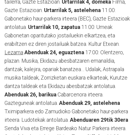
tailerra, Gazte Estazioan.
Urtarrilak 4, domeka
Filma,
Gazte Estazioan.
Urtarrilak 5, astelehena
11:00:
Gabonetako haur-parkera irteera (BEC), Gazte Estazioak
antolatua.
Urtarrilak 10, zapatua
11:00: Umeak
Gabonetan oparitutako jostailuekin elkartzea, eta
erabiltzen ez diren jostailuak batzea. Kultur Etxean.
Lezama
Abenduak 24, eguaztena
17:00: Olentzero,
plazan. Musika, Ekidazu abesbatzaren emanaldia,
dantzak, kalejira, opariak banatzea… Udalak, Astrapala
musika taldeak, Zorrizketan euskara elkarteak, Kurutze
dantza taldeak eta Ekidazu abesbatzak antolatua.
Abenduak 26, barikua
Cabarcenora irteera.
Gazteguneak antolatua.
Abenduak 29, astelehena
Tximiparkera edo Zamudioko Gabonetako haur-parkera
irteera. Ludotekak antolatua.
Abenduaren 29tik 30era
Senda Viva eta Errege Bardeako Natur Parkera irteera.