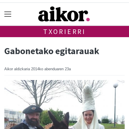
TXORIERRI
Gabonetako egitarauak
Aikor aldizkaria
2014ko abenduaren 23a