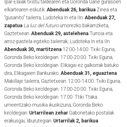
Ipar-Elaiak txistu taldearen eta Goronda Gane gurasoen
elkartearen eskutik.
Abenduak 26, barikua
Zinea eta
“gusanito” tailerra, Ludoteka In eta IIn.
Abenduak 27,
zapatua
La luz del futuro
umorezko bakarrizketa,
Gaztetxean.
Abenduak 29, astelehena
Turroia eta
arroz-pastela egiteko tailerrak, Ludoteka In eta IIn.
Abenduak 30, martitzena
12:00-14:00: Txiki Eguna,
Goronda Beko kiroldegian. 17:00-20:00: Txiki Eguna,
Goronda Beko kiroldegian. Elikagai ez galkorrak batuko
dira, Elikagaien Bankurako.
Abenduak 31, eguaztena
Makillaje tailerra, Gaztetxean. 12:00-14:00: Txiki Eguna,
Goronda Beko kiroldegian. 17:00-20:00: Txiki Eguna,
Goronda Beko kiroldegian. 17:00: Ttiki Ttaka
umeentzako musika ikuskizuna, Goronda Beko
kiroldegian.
Urtarrilean zehar
Gabonetako postalak
erakusgai, liburutegian.
Urtarrilak 2, barikua