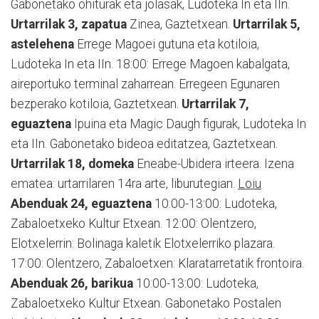
Gabonetako ohiturak eta jolasak, Ludoteka In eta IIn.
Urtarrilak 3, zapatua
Zinea, Gaztetxean.
Urtarrilak 5,
astelehena
Errege Magoei gutuna eta kotiloia,
Ludoteka In eta IIn. 18:00: Errege Magoen kabalgata,
aireportuko terminal zaharrean. Erregeen Egunaren
bezperako kotiloia, Gaztetxean.
Urtarrilak 7,
eguaztena
Ipuina eta Magic Daugh figurak, Ludoteka In
eta IIn. Gabonetako bideoa editatzea, Gaztetxean.
Urtarrilak 18, domeka
Eneabe-Ubidera irteera. Izena
ematea: urtarrilaren 14ra arte, liburutegian.
Loiu
Abenduak 24, eguaztena
10:00-13:00: Ludoteka,
Zabaloetxeko Kultur Etxean. 12:00: Olentzero,
Elotxelerrin: Bolinaga kaletik Elotxelerriko plazara.
17:00: Olentzero, Zabaloetxen: Klaratarretatik frontoira.
Abenduak 26, barikua
10:00-13:00: Ludoteka,
Zabaloetxeko Kultur Etxean. Gabonetako Postalen