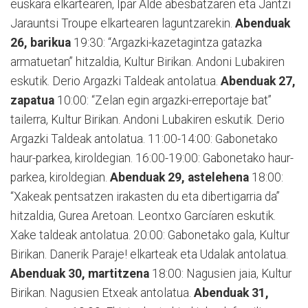
euskara elkartearen, Ipar Alde abesbatzaren eta Jantzi
Jarauntsi Troupe elkartearen laguntzarekin.
Abenduak
26, barikua
19:30: “Argazki-kazetagintza gatazka
armatuetan” hitzaldia, Kultur Birikan. Andoni Lubakiren
eskutik. Derio Argazki Taldeak antolatua.
Abenduak 27,
zapatua
10:00: “Zelan egin argazki-erreportaje bat”
tailerra, Kultur Birikan. Andoni Lubakiren eskutik. Derio
Argazki Taldeak antolatua. 11:00-14:00: Gabonetako
haur-parkea, kiroldegian. 16:00-19:00: Gabonetako haur-
parkea, kiroldegian.
Abenduak 29, astelehena
18:00:
“Xakeak pentsatzen irakasten du eta dibertigarria da”
hitzaldia, Gurea Aretoan. Leontxo Garcíaren eskutik.
Xake taldeak antolatua. 20:00: Gabonetako gala, Kultur
Birikan. Danerik Paraje! elkarteak eta Udalak antolatua.
Abenduak 30, martitzena
18:00: Nagusien jaia, Kultur
Birikan. Nagusien Etxeak antolatua.
Abenduak 31,