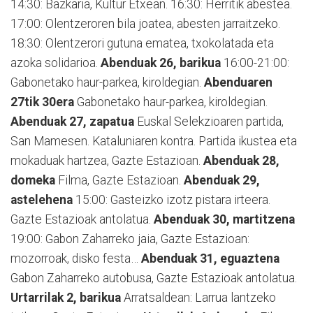
14:30: Bazkaria, Kultur Etxean. 16:30: Herritik abestea.
17:00: Olentzeroren bila joatea, abesten jarraitzeko.
18:30: Olentzerori gutuna ematea, txokolatada eta
azoka solidarioa.
Abenduak 26, barikua
16:00-21:00:
Gabonetako haur-parkea, kiroldegian.
Abenduaren
27tik 30era
Gabonetako haur-parkea, kiroldegian.
Abenduak 27, zapatua
Euskal Selekzioaren partida,
San Mamesen. Kataluniaren kontra. Partida ikustea eta
mokaduak hartzea, Gazte Estazioan.
Abenduak 28,
domeka
Filma, Gazte Estazioan.
Abenduak 29,
astelehena
15:00: Gasteizko izotz pistara irteera.
Gazte Estazioak antolatua.
Abenduak 30, martitzena
19:00: Gabon Zaharreko jaia, Gazte Estazioan:
mozorroak, disko festa…
Abenduak 31, eguaztena
Gabon Zaharreko autobusa, Gazte Estazioak antolatua.
Urtarrilak 2, barikua
Arratsaldean: Larrua lantzeko