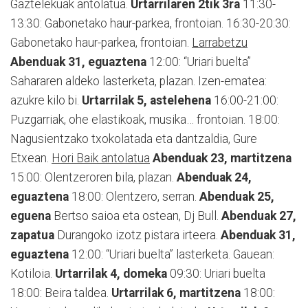
Gaztelekuak antolatua.
Urtarrilaren 2tik 3ra
11:30-
13:30: Gabonetako haur-parkea, frontoian. 16:30-20:30:
Gabonetako haur-parkea, frontoian.
Larrabetzu
Abenduak 31, eguaztena
12:00: “Uriari buelta”
Sahararen aldeko lasterketa, plazan. Izen-ematea:
azukre kilo bi.
Urtarrilak 5, astelehena
16:00-21:00:
Puzgarriak, ohe elastikoak, musika… frontoian. 18:00:
Nagusientzako txokolatada eta dantzaldia, Gure
Etxean.
Hori Baik antolatua
Abenduak 23, martitzena
15:00: Olentzeroren bila, plazan.
Abenduak 24,
eguaztena
18:00: Olentzero, serran.
Abenduak 25,
eguena
Bertso saioa eta ostean, Dj Bull.
Abenduak 27,
zapatua
Durangoko izotz pistara irteera.
Abenduak 31,
eguaztena
12:00: “Uriari buelta” lasterketa. Gauean:
Kotiloia.
Urtarrilak 4, domeka
09:30: Uriari buelta
18:00: Beira taldea.
Urtarrilak 6, martitzena
18:00: