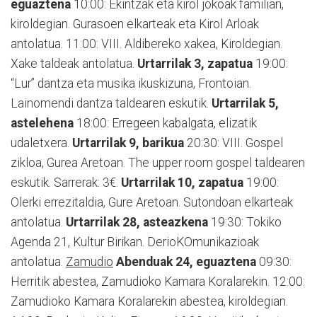
eguaztena
10:00: Ekintzak eta kirol jokoak familian,
kiroldegian. Gurasoen elkarteak eta Kirol Arloak
antolatua. 11:00: VIII. Aldibereko xakea, Kiroldegian.
Xake taldeak antolatua.
Urtarrilak 3, zapatua
19:00:
“Lur” dantza eta musika ikuskizuna, Frontoian.
Lainomendi dantza taldearen eskutik.
Urtarrilak 5,
astelehena
18:00: Erregeen kabalgata, elizatik
udaletxera.
Urtarrilak 9, barikua
20:30: VIII. Gospel
zikloa, Gurea Aretoan. The upper room gospel taldearen
eskutik. Sarrerak: 3€.
Urtarrilak 10, zapatua
19:00:
Olerki errezitaldia, Gure Aretoan. Sutondoan elkarteak
antolatua.
Urtarrilak 28, asteazkena
19:30: Tokiko
Agenda 21, Kultur Birikan. DerioKOmunikazioak
antolatua.
Zamudio
Abenduak 24, eguaztena
09:30:
Herritik abestea, Zamudioko Kamara Koralarekin. 12:00:
Zamudioko Kamara Koralarekin abestea, kiroldegian.