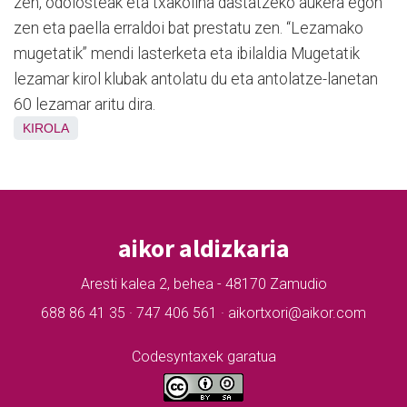
zen, odolosteak eta txakolina dastatzeko aukera egon
zen eta paella erraldoi bat prestatu zen. “Lezamako
mugetatik” mendi lasterketa eta ibilaldia Mugetatik
lezamar kirol klubak antolatu du eta antolatze-lanetan
60 lezamar aritu dira.
KIROLA
aikor aldizkaria
Aresti kalea 2, behea - 48170 Zamudio
688 86 41 35 · 747 406 561 · aikortxori@aikor.com
Codesyntaxek garatua