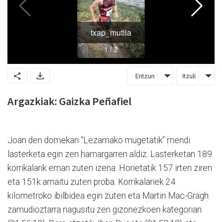
Entzun
Itzuli
Argazkiak: Gaizka Peñafiel
Joan den domekan “Lezamako mugetatik” mendi
lasterketa egin zen hamargarren aldiz. Lasterketan 189
korrikalarik eman zuten izena. Horietatik 157 irten ziren
eta 151k amaitu zuten proba. Korrikalariek 24
kilometroko ibilbidea egin zuten eta Martin Mac-Gragh
zamudioztarra nagusitu zen gizonezkoen kategorian