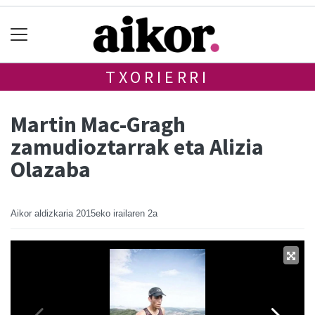
TXORIERRI
Martin Mac-Gragh
zamudioztarrak eta Alizia
Olazaba
Aikor aldizkaria
2015eko irailaren 2a