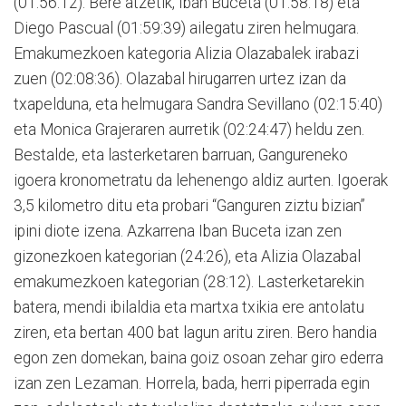
(01:56:12). Bere atzetik, Iban Buceta (01:58:18) eta
Diego Pascual (01:59:39) ailegatu ziren helmugara.
Emakumezkoen kategoria Alizia Olazabalek irabazi
zuen (02:08:36). Olazabal hirugarren urtez izan da
txapelduna, eta helmugara Sandra Sevillano (02:15:40)
eta Monica Grajeraren aurretik (02:24:47) heldu zen.
Bestalde, eta lasterketaren barruan, Gangureneko
igoera kronometratu da lehenengo aldiz aurten. Igoerak
3,5 kilometro ditu eta probari “Ganguren ziztu bizian”
ipini diote izena. Azkarrena Iban Buceta izan zen
gizonezkoen kategorian (24:26), eta Alizia Olazabal
emakumezkoen kategorian (28:12). Lasterketarekin
batera, mendi ibilaldia eta martxa txikia ere antolatu
ziren, eta bertan 400 bat lagun aritu ziren. Bero handia
egon zen domekan, baina goiz osoan zehar giro ederra
izan zen Lezaman. Horrela, bada, herri piperrada egin