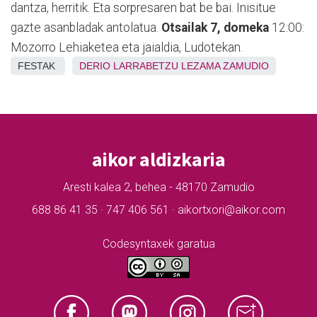
dantza, herritik. Eta sorpresaren bat be bai. Inisitue
gazte asanbladak antolatua.
Otsailak 7, domeka
12:00:
Mozorro Lehiaketea eta jaialdia, Ludotekan.
FESTAK
DERIO
LARRABETZU
LEZAMA
ZAMUDIO
aikor aldizkaria
Aresti kalea 2, behea - 48170 Zamudio
688 86 41 35 · 747 406 561 · aikortxori@aikor.com
Codesyntaxek garatua