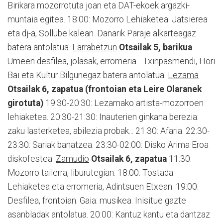
Birikara mozorrotuta joan eta DAT-ekoek argazki-
muntaia egitea. 18:00: Mozorro Lehiaketea. Jatsierea
eta dj-a, Sollube kalean. Danarik Paraje alkarteagaz
batera antolatua.
Larrabetzun
Otsailak 5, barikua
Umeen desfilea, jolasak, erromeria... Txinpasmendi, Hori
Bai eta Kultur Bilgunegaz batera antolatua.
Lezama
Otsailak 6, zapatua (frontoian eta Leire Olaranek
girotuta)
19:30-20:30: Lezamako artista-mozorroen
lehiaketea. 20:30-21:30: Inauterien ginkana berezia:
zaku lasterketea, abilezia probak... 21:30: Afaria. 22:30-
23:30: Sariak banatzea. 23:30-02:00: Disko Arima Eroa
diskofestea.
Zamudio
Otsailak 6, zapatua
11:30:
Mozorro tailerra, liburutegian. 18:00: Tostada
Lehiaketea eta erromeria, Adintsuen Etxean. 19:00:
Desfilea, frontoian. Gaia: musikea. Inisitue gazte
asanbladak antolatua. 20:00: Kantuz kantu eta dantzaz