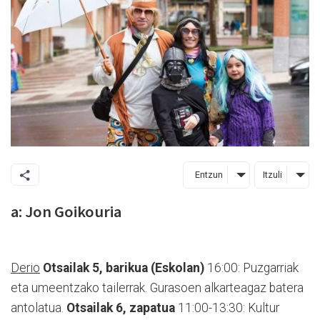
Entzun
Itzuli
a: Jon Goikouria
Derio
Otsailak 5, barikua (Eskolan)
16:00: Puzgarriak
eta umeentzako tailerrak. Gurasoen alkarteagaz batera
antolatua.
Otsailak 6, zapatua
11:00-13:30: Kultur