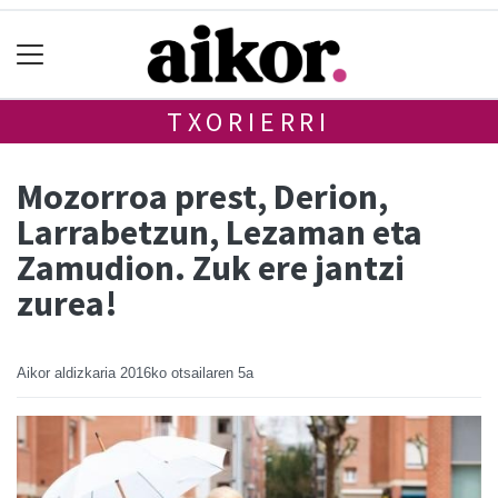
TXORIERRI
Mozorroa prest, Derion,
Larrabetzun, Lezaman eta
Zamudion. Zuk ere jantzi
zurea!
Aikor aldizkaria
2016ko otsailaren 5a