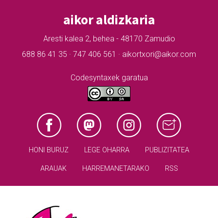
aikor aldizkaria
Aresti kalea 2, behea - 48170 Zamudio
688 86 41 35 · 747 406 561 · aikortxori@aikor.com
Codesyntaxek garatua
HONI BURUZ
LEGE OHARRA
PUBLIZITATEA
ARAUAK
HARREMANETARAKO
RSS