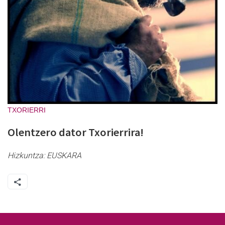
TXORIERRI
Olentzero dator Txorierrira!
Hizkuntza:
EUSKARA