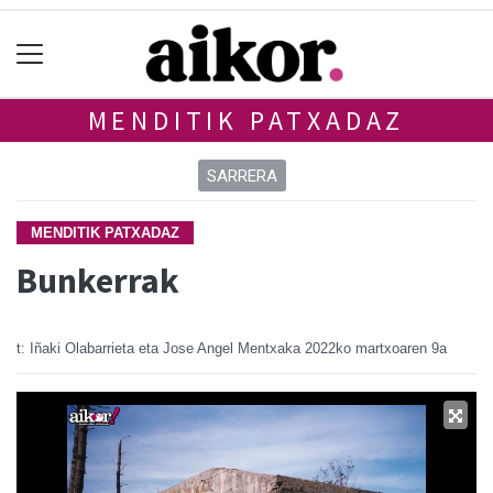
MENDITIK PATXADAZ
SARRERA
MENDITIK PATXADAZ
Bunkerrak
t: Iñaki Olabarrieta eta Jose Angel Mentxaka
2022ko martxoaren 9a