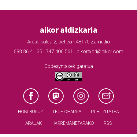
aikor aldizkaria
Aresti kalea 2, behea - 48170 Zamudio
688 86 41 35 · 747 406 561 · aikortxori@aikor.com
Codesyntaxek garatua
HONI BURUZ
LEGE OHARRA
PUBLIZITATEA
ARAUAK
HARREMANETARAKO
RSS