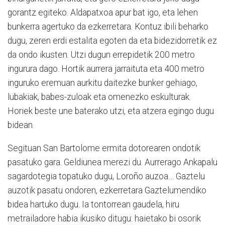
gorantz egiteko. Aldapatxoa apur bat igo, eta lehen
bunkerra agertuko da ezkerretara. Kontuz ibili beharko
dugu, zeren erdi estalita egoten da eta bidezidorretik ez
da ondo ikusten. Utzi dugun errepidetik 200 metro
ingurura dago. Hortik aurrera jarraituta eta 400 metro
inguruko eremuan aurkitu daitezke bunker gehiago,
lubakiak, babes-zuloak eta omenezko eskulturak.
Horiek beste une baterako utzi, eta atzera egingo dugu
bidean.
Segituan San Bartolome ermita dotorearen ondotik
pasatuko gara. Geldiunea merezi du. Aurrerago Ankapalu
sagardotegia topatuko dugu, Loroño auzoa… Gaztelu
auzotik pasatu ondoren, ezkerretara Gaztelumendiko
bidea hartuko dugu. Ia tontorrean gaudela, hiru
metrailadore habia ikusiko ditugu: haietako bi osorik