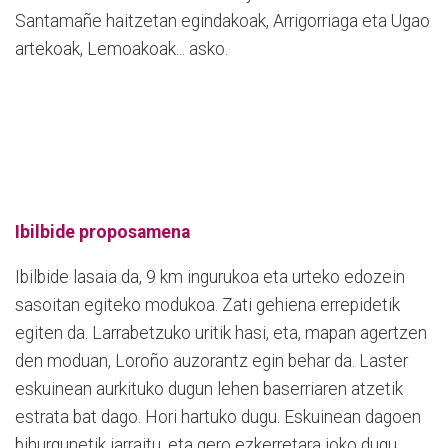
Santamañe haitzetan egindakoak, Arrigorriaga eta Ugao
artekoak, Lemoakoak... asko.
Ibilbide proposamena
Ibilbide lasaia da, 9 km ingurukoa eta urteko edozein
sasoitan egiteko modukoa. Zati gehiena errepidetik
egiten da. Larrabetzuko uritik hasi, eta, mapan agertzen
den moduan, Loroño auzorantz egin behar da. Laster
eskuinean aurkituko dugun lehen baserriaren atzetik
estrata bat dago. Hori hartuko dugu. Eskuinean dagoen
bihurgunetik jarraitu, eta gero ezkerretara joko dugu