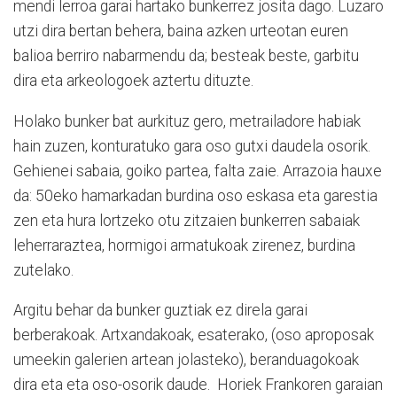
mendi lerroa garai hartako bunkerrez josita dago. Luzaro
utzi dira bertan behera, baina azken urteotan euren
balioa berriro nabarmendu da; besteak beste, garbitu
dira eta arkeologoek aztertu dituzte.
Holako bunker bat aurkituz gero, metrailadore habiak
hain zuzen, konturatuko gara oso gutxi daudela osorik.
Gehienei sabaia, goiko partea, falta zaie. Arrazoia hauxe
da: 50eko hamarkadan burdina oso eskasa eta garestia
zen eta hura lortzeko otu zitzaien bunkerren sabaiak
leherraraztea, hormigoi armatukoak zirenez, burdina
zutelako.
Argitu behar da bunker guztiak ez direla garai
berberakoak. Artxandakoak, esaterako, (oso aproposak
umeekin galerien artean jolasteko), beranduagokoak
dira eta eta oso-osorik daude. Horiek Frankoren garaian