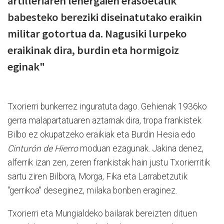
artilleriaren lehergaien erasoetatik
babesteko bereziki diseinatutako eraikin
militar gotortua da. Nagusiki lurpeko
eraikinak dira, burdin eta hormigoiz
eginak"
Txorierri bunkerrez inguratuta dago. Gehienak 1936ko
gerra malapartatuaren aztarnak dira, tropa frankistek
Bilbo ez okupatzeko eraikiak eta Burdin Hesia edo
Cinturón de Hierro
moduan ezagunak. Jakina denez,
alferrik izan zen, zeren frankistak hain justu Txorierritik
sartu ziren Bilbora, Morga, Fika eta Larrabetzutik
"gerrikoa" deseginez, milaka bonben eraginez.
Txorierri eta Mungialdeko bailarak bereizten dituen