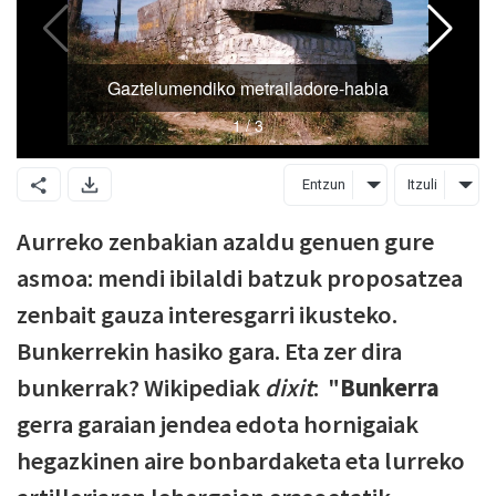
Entzun
Itzuli
Aurreko zenbakian azaldu genuen gure
asmoa: mendi ibilaldi batzuk proposatzea
zenbait gauza interesgarri ikusteko.
Bunkerrekin hasiko gara. Eta zer dira
bunkerrak? Wikipediak
dixit
: "
Bunkerra
gerra garaian jendea edota hornigaiak
hegazkinen aire bonbardaketa eta lurreko