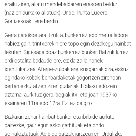
eraiki ziren, aliatu mendebaldarren erasoen beldur
(nazien aurkako aliatuak). Unbe, Punta Lucero,
Gorlizekoak... ere berdin.
Gerra garaikoetara itzulita, bunkerrez edo metrailadore
habiez gain, trintxerekin ere topo egin dezakegu hainbat
lekutan. Sigi-saga doaz bunkerrez bunker. Batzuk lurrez
erdi estalita badaude ere, ez da zaila horiek
identifikatzea. Aterpe-zuloak ere ikusgarriak dira, eskuz
egindako kobak: bonbardaketak gogortzen zirenean
bertan ezkutatzen ziren gudariak. Holako edozein
aztarna aurkituz gero, begiak itxi eta joan 1937ko
ekainaren 11ra edo 12ra. Ez, ez da giro.
Bizkaian zehar hainbat bunker eta ibilbide aurkitu
daitezke, gaur egun asko garbituak eta ondo
seinaleztatuak. Adibide batzuk jartzearren: Urdulizko