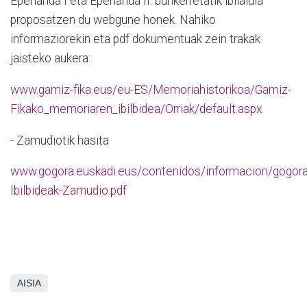
Eperlanda I eta Eperlanda II. bunkerretatik ibilaldia
proposatzen du webgune honek. Nahiko
informaziorekin eta pdf dokumentuak zein trakak
jaisteko aukera:
www.gamiz-fika.eus/eu-ES/Memoriahistorikoa/Gamiz-
Fikako_memoriaren_ibilbidea/Orriak/default.aspx
- Zamudiotik hasita
www.gogora.euskadi.eus/contenidos/informacion/gogo
Ibilbideak-Zamudio.pdf
AISIA