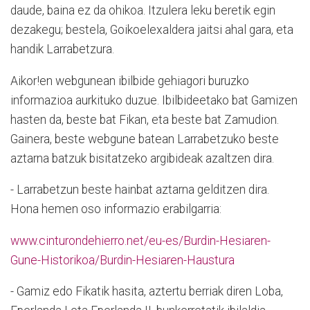
daude, baina ez da ohikoa. Itzulera leku beretik egin
dezakegu; bestela, Goikoelexaldera jaitsi ahal gara, eta
handik Larrabetzura.
Aikor!en webgunean ibilbide gehiagori buruzko
informazioa aurkituko duzue. Ibilbideetako bat Gamizen
hasten da, beste bat Fikan, eta beste bat Zamudion.
Gainera, beste webgune batean Larrabetzuko beste
aztarna batzuk bisitatzeko argibideak azaltzen dira.
- Larrabetzun beste hainbat aztarna gelditzen dira.
Hona hemen oso informazio erabilgarria:
www.cinturondehierro.net/eu-es/Burdin-Hesiaren-
Gune-Historikoa/Burdin-Hesiaren-Haustura
- Gamiz edo Fikatik hasita, aztertu berriak diren Loba,