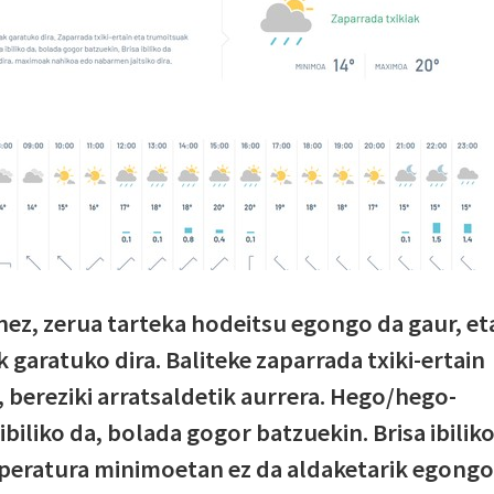
ez, zerua tarteka hodeitsu egongo da gaur, et
garatuko dira. Baliteke zaparrada txiki-ertain
 bereziki arratsaldetik aurrera. Hego/hego-
ibiliko da, bolada gogor batzuekin. Brisa ibilik
nperatura minimoetan ez da aldaketarik egongo