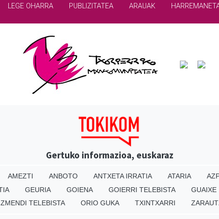
LEGE OHARRA
PUBLIZITATEA
ARAUAK
HARREMANET
Gertuko informazioa, euskaraz
AMEZTI
ANBOTO
ANTXETA IRRATIA
ATARIA
AZP
TIA
GEURIA
GOIENA
GOIERRI TELEBISTA
GUAIXE
IZMENDI TELEBISTA
ORIO GUKA
TXINTXARRI
ZARAUT