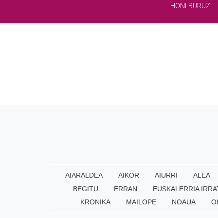
HONI BURUZ
AIARALDEA
AIKOR
AIURRI
ALEA
BEGITU
ERRAN
EUSKALERRIA IRRA
KRONIKA
MAILOPE
NOAUA
O