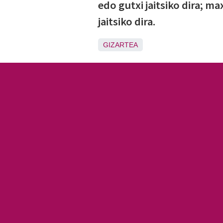
edo gutxi jaitsiko dira; 
jaitsiko dira.
GIZARTEA