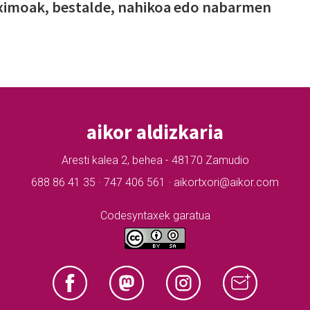
maximoak, bestalde, nahikoa edo nabarmen
aikor aldizkaria
Aresti kalea 2, behea - 48170 Zamudio
688 86 41 35 · 747 406 561 · aikortxori@aikor.com
Codesyntaxek garatua