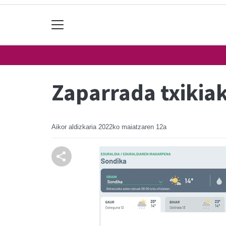
Zaparrada txikia
Aikor aldizkaria
2022ko maiatzaren 12a