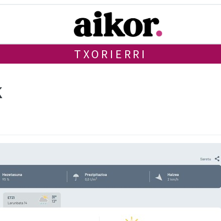
TXORIERRI
k