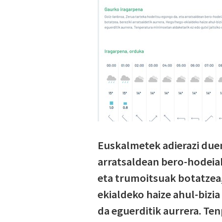
Euskalmetek adierazi duen
arratsaldean bero-hodeiak 
eta trumoitsuak botatzea,
ekialdeko haize ahul-bizia 
da eguerditik aurrera. Te