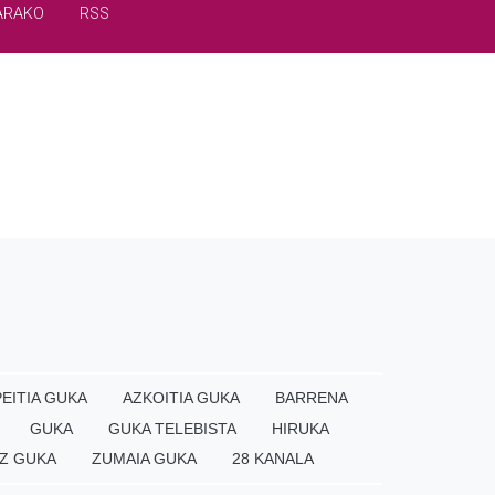
ARAKO
RSS
EITIA GUKA
AZKOITIA GUKA
BARRENA
GUKA
GUKA TELEBISTA
HIRUKA
Z GUKA
ZUMAIA GUKA
28 KANALA