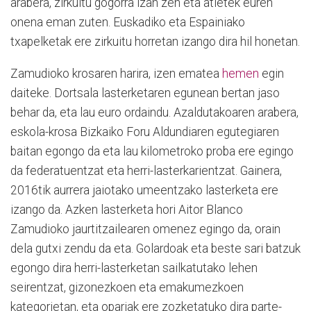
arabera, zirkuitu gogorra izan zen eta atletek euren
onena eman zuten. Euskadiko eta Espainiako
txapelketak ere zirkuitu horretan izango dira hil honetan.
Zamudioko krosaren harira, izen ematea
hemen
egin
daiteke. Dortsala lasterketaren egunean bertan jaso
behar da, eta lau euro ordaindu. Azaldutakoaren arabera,
eskola-krosa Bizkaiko Foru Aldundiaren egutegiaren
baitan egongo da eta lau kilometroko proba ere egingo
da federatuentzat eta herri-lasterkarientzat. Gainera,
2016tik aurrera jaiotako umeentzako lasterketa ere
izango da. Azken lasterketa hori Aitor Blanco
Zamudioko jaurtitzailearen omenez egingo da, orain
dela gutxi zendu da eta. Golardoak eta beste sari batzuk
egongo dira herri-lasterketan sailkatutako lehen
seirentzat, gizonezkoen eta emakumezkoen
kategorietan, eta opariak ere zozketatuko dira parte-