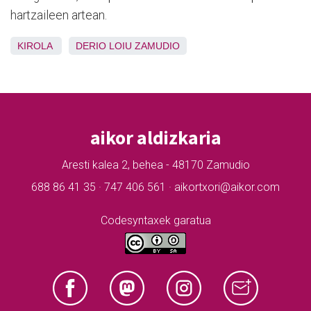
hartzaileen artean.
KIROLA
DERIO
LOIU
ZAMUDIO
aikor aldizkaria
Aresti kalea 2, behea - 48170 Zamudio
688 86 41 35 · 747 406 561 · aikortxori@aikor.com
Codesyntaxek garatua