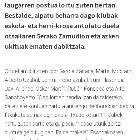
laugarren postua lortu zuten bertan.
Bestalde, aipatu beharra dago klubak
eskola- eta herri-krosa antolatu duela
otsailaren 5erako Zamudion eta azken
ukituak ematen dabiltzala.
Ortuellan ibili ziren Igor García Zárraga, Martin Mcgragh,
Alberto Uzábal, Jonmi Trebolazábal, Luis Plasencia,
Javi Allende, Oskar Martín, Rubén Fonseca eta Aitor
Sanchoyerto. “Oso lorpen handia izan da talderako,
batez ere kontuan hartuta aurtengo denboraldiari begira
fitxaketa berriak egin direla. Txapelketan 11 klubek
hartu zuten parte eta gu podium absolututik zortzi
puntura gelditu ginen. Ez da makala”. Esandakoaren