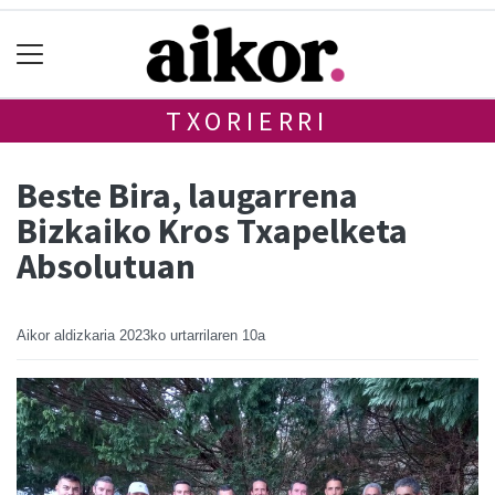
TXORIERRI
Beste Bira, laugarrena
Bizkaiko Kros Txapelketa
Absolutuan
Aikor aldizkaria
2023ko urtarrilaren 10a