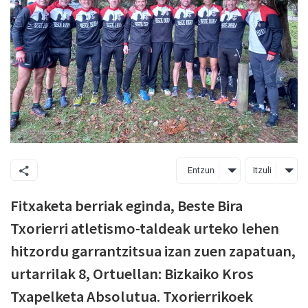
Entzun
Itzuli
Fitxaketa berriak eginda, Beste Bira
Txorierri atletismo-taldeak urteko lehen
hitzordu garrantzitsua izan zuen zapatuan,
urtarrilak 8, Ortuellan: Bizkaiko Kros
Txapelketa Absolutua. Txorierrikoek