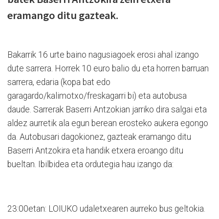
eramango ditu gazteak.
Bakarrik 16 urte baino nagusiagoek erosi ahal izango
dute sarrera. Horrek 10 euro balio du eta horren barruan
sarrera, edaria (kopa bat edo
garagardo/kalimotxo/freskagarri bi) eta autobusa
daude. Sarrerak Baserri Antzokian jarriko dira salgai eta
aldez aurretik ala egun berean erosteko aukera egongo
da. Autobusari dagokionez, gazteak eramango ditu
Baserri Antzokira eta handik etxera eroango ditu
bueltan. Ibilbidea eta ordutegia hau izango da:
23:00etan: LOIUKO udaletxearen aurreko bus geltokia.