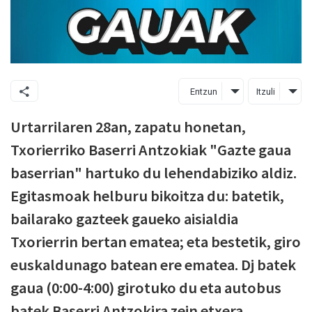
Entzun
Itzuli
Urtarrilaren 28an, zapatu honetan,
Txorierriko Baserri Antzokiak "Gazte gaua
baserrian" hartuko du lehendabiziko aldiz.
Egitasmoak helburu bikoitza du: batetik,
bailarako gazteek gaueko aisialdia
Txorierrin bertan ematea; eta bestetik, giro
euskaldunago batean ere ematea. Dj batek
gaua (0:00-4:00) girotuko du eta autobus
batek Baserri Antzokira zein etxera