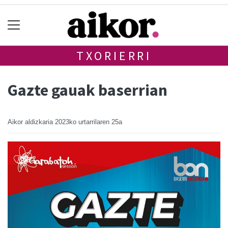
TXORIERRI
Gazte gauak baserrian
Aikor aldizkaria
2023ko urtarrilaren 25a