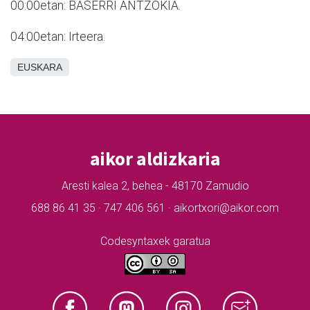
00:00etan: BASERRI ANTZOKIA.
04:00etan: Irteera.
EUSKARA
aikor aldizkaria
Aresti kalea 2, behea - 48170 Zamudio
688 86 41 35 · 747 406 561 · aikortxori@aikor.com
Codesyntaxek garatua