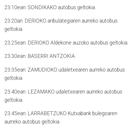
23:10ean: SONDIKAKO autobus geltokia.
23:20an: DERIOKO anbulategiaren aurreko autobus
geltokia.
23:25ean: DERIOKO Aldekone auzoko autobus geltokia.
23:30ean: BASERRI ANTZOKIA.
23:35ean: ZAMUDIOKO udaletxearen aurreko autobus
geltokia.
23:40ean: LEZAMAKO udaletxearen aurreko autobus
geltokia.
23:45ean: LARRABETZUKO Kutxabank bulegoaren
aurreko autobus geltokia.