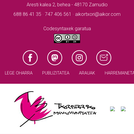
Aresti kalea 2, behea - 48170 Zamudio
688 86 41 35 · 747 406 561 · aikortxori@aikor.com
Codesyntaxek garatua
LEGE OHARRA
PUBLIZITATEA
ARAUAK
HARREMANET