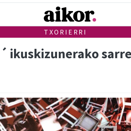
TXORIERRI
 ikuskizunerako sarre