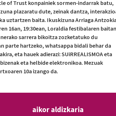
cle of Trust konpainiek sormen-indarrak batu,
izuna plazaratu dute, zeinak dantza, interakzio
a uztartzen baita. Ikuskizuna Arriaga Antzoki
n 16an, 19:30ean, Loraldia festibalaren baitan
zunerako sarrera bikoitza zozketatuko du
an parte hartzeko, whatsappa bidali behar da
akira, eta hauek adierazi: SUiRREALISMOA eta
abizenak eta helbide elektronikoa. Mezuak
rtxoaren 10a izango da.
aikor aldizkaria