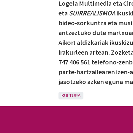
Logela Multimedia eta Cir
eta
SUiRREALISMOA
ikusk
bideo-sorkuntza eta musik
antzeztuko dute martxoare
Aikor! aldizkariak ikuski
irakurleen artean. Zozket
747 406 561 telefono-zenb
parte-hartzailearen izen-
jasotzeko azken eguna ma
KULTURA