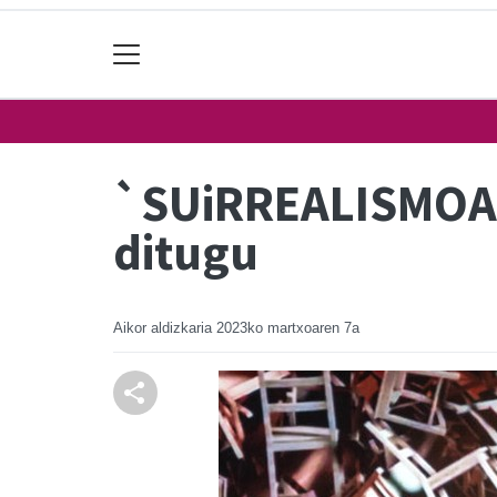
`SUiRREALISMOA´
ditugu
Aikor aldizkaria
2023ko martxoaren 7a