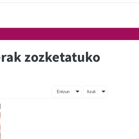
rak zozketatuko
Entzun
Itzuli