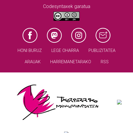
Codesyntaxek garatua
HONI BURUZ
LEGE OHARRA
PUBLIZITATEA
ARAUAK
HARREMANETARAKO
RSS