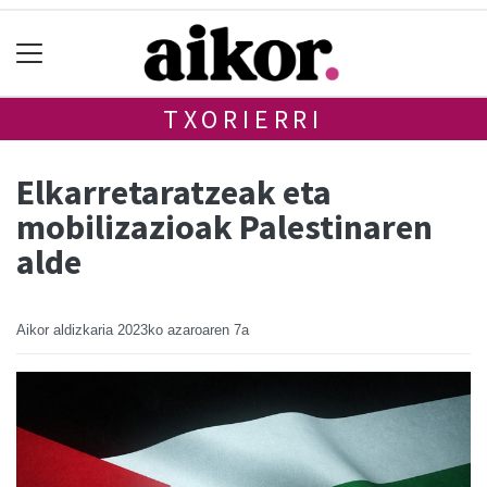
TXORIERRI
Elkarretaratzeak eta
mobilizazioak Palestinaren
alde
Aikor aldizkaria
2023ko azaroaren 7a