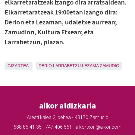
elkarretaratzeak izango dira arratsaldean.
Elkarretaratzeak 19:00etan izango dira:
Derion eta Lezaman, udaletxe aurrean;
Zamudion, Kultura Etxean; eta
Larrabetzun, plazan.
GIZARTEA
DERIO
LARRABETZU
LEZAMA
ZAMUDIO
aikor aldizkaria
Aresti kalea 2, behea - 48170 Zamudio
688 86 41 35 · 747 406 561 · aikortxori@aikor.com