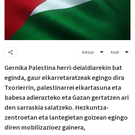
Entzun
Itzuli
Gernika Palestina herri-deialdiarekin bat
eginda, gaur elkarretaratzeak egingo dira
Txorierrin, palestinarrei elkartasuna eta
babesa adierazteko eta Gazan gertatzen ari
den sarraskia salatzeko. Hezkuntza-
zentroetan eta lantegietan goizean egingo
diren mobilizazioez gainera,