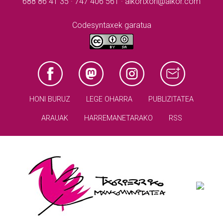
688 86 41 35 · 747 406 561 · aikortxori@aikor.com
Codesyntaxek garatua
HONI BURUZ
LEGE OHARRA
PUBLIZITATEA
ARAUAK
HARREMANETARAKO
RSS