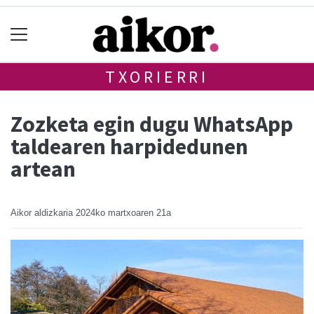
TXORIERRI
Zozketa egin dugu WhatsApp
taldearen harpidedunen
artean
Aikor aldizkaria
2024ko martxoaren 21a