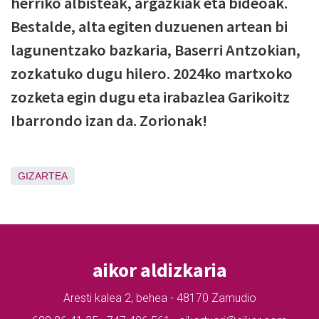
herriko albisteak, argazkiak eta bideoak.
Bestalde, alta egiten duzuenen artean bi
lagunentzako bazkaria, Baserri Antzokian,
zozkatuko dugu hilero. 2024ko martxoko
zozketa egin dugu eta irabazlea Garikoitz
Ibarrondo izan da. Zorionak!
GIZARTEA
aikor aldizkaria
Aresti kalea 2, behea - 48170 Zamudio