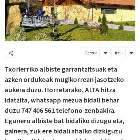
Entzun
Itzuli
Txorierriko albiste garrantzitsuak eta
azken ordukoak mugikorrean jasotzeko
aukera duzu. Horretarako, ALTA hitza
idatzita, whatsapp mezua bidali behar
duzu 747 406 561 telefono-zenbakira.
Egunero albiste bat bidaliko dizugu eta,
gainera, zuk ere bidali ahalko dizkiguzu