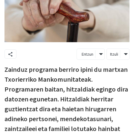
Entzun
Itzuli
Zainduz programa berriro ipini du martxan
Txorierriko Mankomunitateak.
Programaren baitan, hitzaldiak egingo dira
datozen egunetan. Hitzaldiak herritar
guztientzat dira eta haietan hirugarren
adineko pertsonei, mendekotasunari,
zaintzaileei eta familiei lotutako hainbat