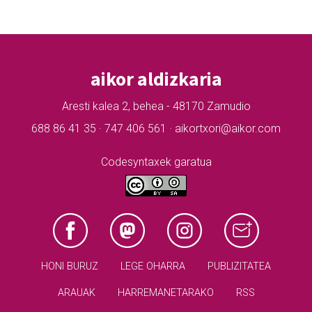
aikor aldizkaria
Aresti kalea 2, behea - 48170 Zamudio
688 86 41 35 · 747 406 561 · aikortxori@aikor.com
Codesyntaxek garatua
HONI BURUZ
LEGE OHARRA
PUBLIZITATEA
ARAUAK
HARREMANETARAKO
RSS