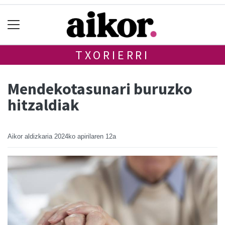
TXORIERRI
Mendekotasunari buruzko
hitzaldiak
Aikor aldizkaria
2024ko apirilaren 12a