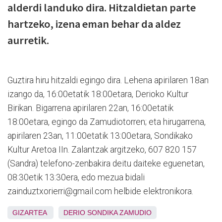
alderdi landuko dira. Hitzaldietan parte
hartzeko, izena eman behar da aldez
aurretik.
Guztira hiru hitzaldi egingo dira. Lehena apirilaren 18an
izango da, 16:00etatik 18:00etara, Derioko Kultur
Birikan. Bigarrena apirilaren 22an, 16:00etatik
18:00etara, egingo da Zamudiotorren; eta hirugarrena,
apirilaren 23an, 11:00etatik 13:00etara, Sondikako
Kultur Aretoa IIn. Zalantzak argitzeko, 607 820 157
(Sandra) telefono-zenbakira deitu daiteke eguenetan,
08:30etik 13:30era, edo mezua bidali
zainduztxorierri@gmail.com helbide elektronikora.
GIZARTEA
DERIO
SONDIKA
ZAMUDIO