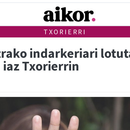
TXORIERRI
ko indarkeriari lotut
 iaz Txorierrin