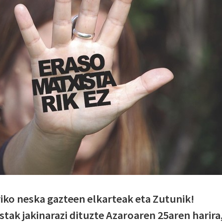
iko neska gazteen elkarteak eta Zutunik!
tak jakinarazi dituzte Azaroaren 25aren harira