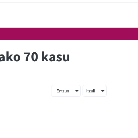
ako 70 kasu
Entzun
Itzuli