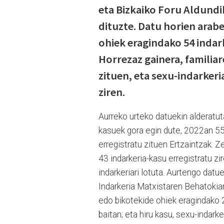
eta Bizkaiko Foru Aldundi
dituzte. Datu horien arab
ohiek eragindako 54 indark
Horrezaz gainera, familiar
zituen, eta sexu-indarkeri
ziren.
Aurreko urteko datuekin alderatu
kasuek gora egin dute, 2022an 55
erregistratu zituen Ertzaintzak. 
43 indarkeria-kasu erregistratu zir
indarkeriari lotuta. Aurtengo dat
Indarkeria Matxistaren Behatokian.
edo bikotekide ohiek eragindako 21
baitan; eta hiru kasu, sexu-indarker