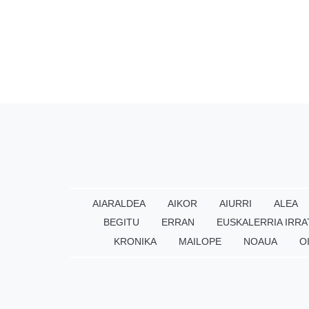
AIARALDEA
AIKOR
AIURRI
ALEA
BEGITU
ERRAN
EUSKALERRIA IRRA
KRONIKA
MAILOPE
NOAUA
O