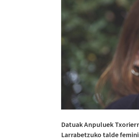
Datuak Anpuluek Txorierr
Larrabetzuko talde feminis