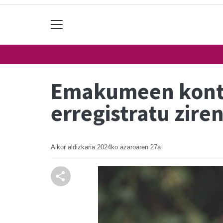
Emakumeen kontra
erregistratu ziren
Aikor aldizkaria
2024ko azaroaren 27a