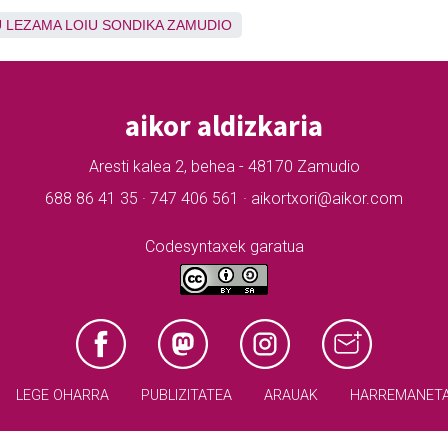
U
LEZAMA
LOIU
SONDIKA
ZAMUDIO
aikor aldizkaria
Aresti kalea 2, behea - 48170 Zamudio
688 86 41 35 · 747 406 561 · aikortxori@aikor.com
Codesyntaxek garatua
LEGE OHARRA
PUBLIZITATEA
ARAUAK
HARREMANET