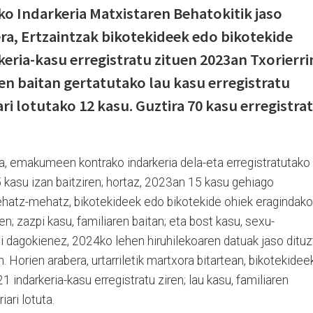
ko Indarkeria Matxistaren Behatokitik jaso
era, Ertzaintzak bikotekideek edo bikotekide
eria-kasu erregistratu zituen 2023an Txorierri
en baitan gertatutako lau kasu erregistratu
ari lotutako 12 kasu. Guztira 70 kasu erregistra
ta, emakumeen kontrako indarkeria dela-eta erregistratutako
 kasu izan baitziren; hortaz, 2023an 15 kasu gehiago
Zehatz-mehatz, bikotekideek edo bikotekide ohiek eragindako
en; zazpi kasu, familiaren baitan; eta bost kasu, sexu-
uei dagokienez, 2024ko lehen hiruhilekoaren datuak jaso ditu
 Horien arabera, urtarriletik martxora bitartean, bikotekidee
 indarkeria-kasu erregistratu ziren; lau kasu, familiaren
iari lotuta.