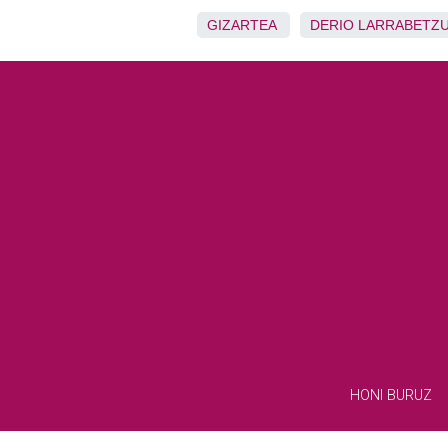
GIZARTEA
DERIO
LARRABETZ
HONI BURUZ