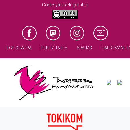
Codesyntaxek garatua
LEGE OHARRA
PUBLIZITATEA
ARAUAK
HARREMANET