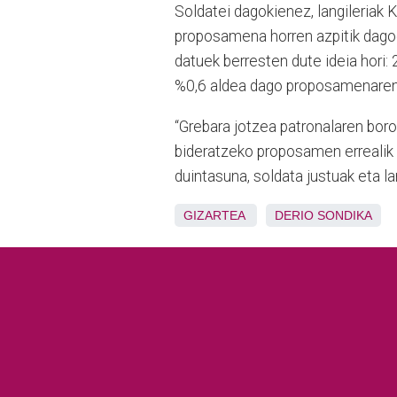
Soldatei dagokienez, langileriak 
proposamena horren azpitik dagoe
datuek berresten dute ideia hori:
%0,6 aldea dago proposamenaren 
“Grebara jotzea patronalaren boro
bideratzeko proposamen errealik
duintasuna, soldata justuak eta la
GIZARTEA
DERIO
SONDIKA