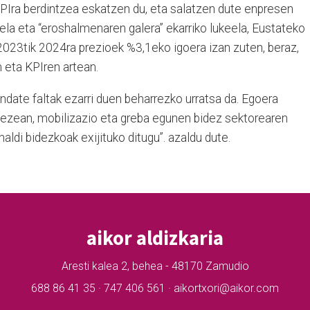
KPIra berdintzea eskatzen du, eta salatzen dute enpresen
la eta “eroshalmenaren galera” ekarriko lukeela, Eustateko
 2023tik 2024ra prezioek %3,1eko igoera izan zuten, beraz,
eta KPIren artean.
ndate faltak ezarri duen beharrezko urratsa da. Egoera
 ezean, mobilizazio eta greba egunen bidez sektorearen
naldi bidezkoak exijituko ditugu”. azaldu dute.
aikor aldizkaria
Aresti kalea 2, behea - 48170 Zamudio
688 86 41 35 · 747 406 561 · aikortxori@aikor.com