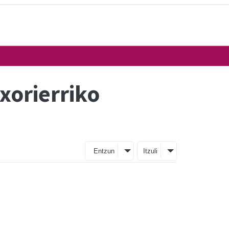
xorierriko
Entzun
Itzuli