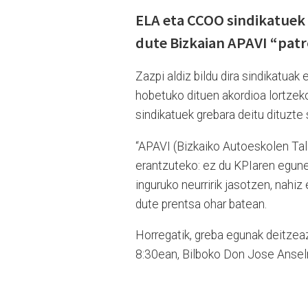
ELA eta CCOO sindikatuek u
dute Bizkaian APAVI “pat
Zazpi aldiz bildu dira sindikatuak
hobetuko dituen akordioa lortzek
sindikatuek grebara deitu dituzte
“APAVI (Bizkaiko Autoeskolen Tal
erantzuteko: ez du KPIaren egune
inguruko neurririk jasotzen, nahiz
dute prentsa ohar batean.
Horregatik, greba egunak deitzeaz
8:30ean, Bilboko Don Jose Anselm