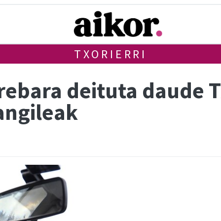
TXORIERRI
rebara deituta daude T
angileak