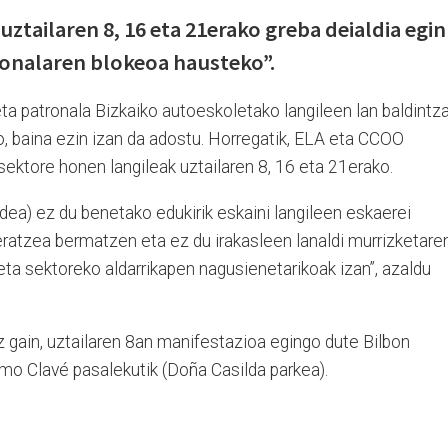
ztailaren 8, 16 eta 21erako greba deialdia egin
ronalaren blokeoa hausteko”.
 eta patronala Bizkaiko autoeskoletako langileen lan baldintz
o, baina ezin izan da adostu. Horregatik, ELA eta CCOO
 sektore honen langileak uztailaren 8, 16 eta 21erako.
dea) ez du benetako edukirik eskaini langileen eskaerei
ratzea bermatzen eta ez du irakasleen lanaldi murrizketare
 eta sektoreko aldarrikapen nagusienetarikoak izan”, azaldu
 gain, uztailaren 8an manifestazioa egingo dute Bilbon
o Clavé pasalekutik (Doña Casilda parkea).