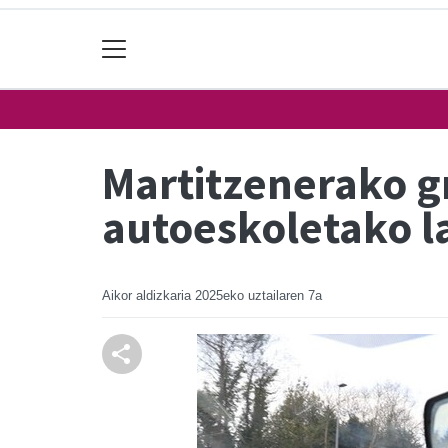
Martitzenerako g
autoeskoletako l
Aikor aldizkaria
2025eko uztailaren 7a