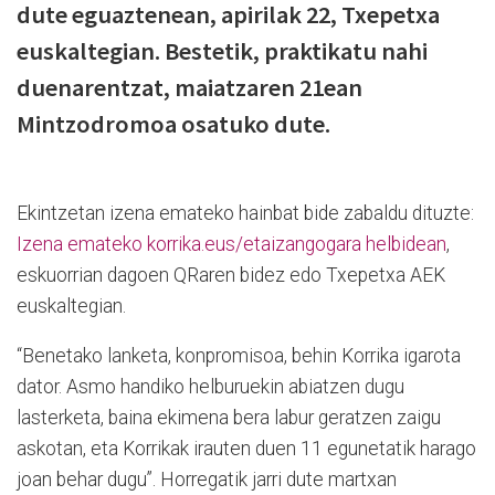
dute eguaztenean, apirilak 22, Txepetxa
euskaltegian. Bestetik, praktikatu nahi
duenarentzat, maiatzaren 21ean
Mintzodromoa osatuko dute.
Ekintzetan izena emateko hainbat bide zabaldu dituzte:
Izena emateko korrika.eus/etaizangogara helbidean
,
eskuorrian dagoen QRaren bidez edo Txepetxa AEK
euskaltegian.
“Benetako lanketa, konpromisoa, behin Korrika igarota
dator. Asmo handiko helburuekin abiatzen dugu
lasterketa, baina ekimena bera labur geratzen zaigu
askotan, eta Korrikak irauten duen 11 egunetatik harago
joan behar dugu”. Horregatik jarri dute martxan