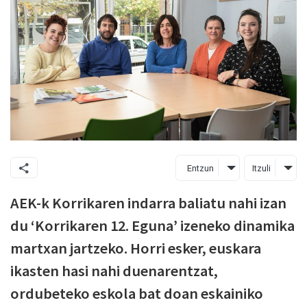
Entzun
Itzuli
AEK-k Korrikaren indarra baliatu nahi izan
du ‘Korrikaren 12. Eguna’ izeneko dinamika
martxan jartzeko. Horri esker, euskara
ikasten hasi nahi duenarentzat,
ordubeteko eskola bat doan eskainiko