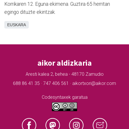
Korrikaren 12. Eguna ekimena. Guztira 65 herritan
egingo dituzte ekintzak.
EUSKARA
aikor aldizkaria
Aresti kalea 2, behea - 48170 Zamudio
688 86 41 35 · 747 406 561 · aikortxori@aikor.com
Codesyntaxek garatua