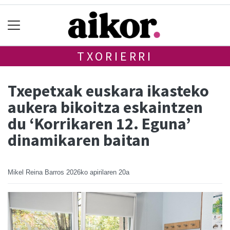
TXORIERRI
Txepetxak euskara ikasteko
aukera bikoitza eskaintzen
du ‘Korrikaren 12. Eguna’
dinamikaren baitan
Mikel Reina Barros
2026ko apirilaren 20a