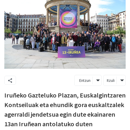
Entzun
Itzuli
Iruñeko Gazteluko Plazan, Euskalgintzaren
Kontseiluak eta ehundik gora euskaltzalek
agerraldi jendetsua egin dute ekainaren
13an Iruñean antolatuko duten