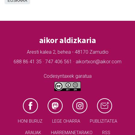
EUSKARA
aikor aldizkaria
Aresti kalea 2, behea - 48170 Zamudio
688 86 41 35 · 747 406 561 · aikortxori@aikor.com
Codesyntaxek garatua
HONI BURUZ
LEGE OHARRA
PUBLIZITATEA
ARAUAK
HARREMANETARAKO
RSS