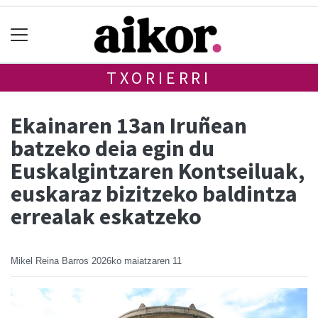
TXORIERRI
Ekainaren 13an Iruñean
batzeko deia egin du
Euskalgintzaren Kontseiluak,
euskaraz bizitzeko baldintza
errealak eskatzeko
Mikel Reina Barros
2026ko maiatzaren 11