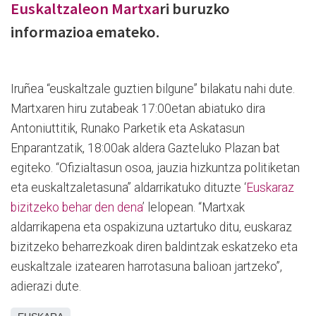
Euskaltzaleon Martxa
ri buruzko
informazioa emateko.
Iruñea “euskaltzale guztien bilgune” bilakatu nahi dute.
Martxaren hiru zutabeak 17:00etan abiatuko dira
Antoniuttitik, Runako Parketik eta Askatasun
Enparantzatik, 18:00ak aldera Gazteluko Plazan bat
egiteko. “Ofizialtasun osoa, jauzia hizkuntza politiketan
eta euskaltzaletasuna” aldarrikatuko dituzte ‘
Euskaraz
bizitzeko behar den dena
’ lelopean. “Martxak
aldarrikapena eta ospakizuna uztartuko ditu, euskaraz
bizitzeko beharrezkoak diren baldintzak eskatzeko eta
euskaltzale izatearen harrotasuna balioan jartzeko”,
adierazi dute.