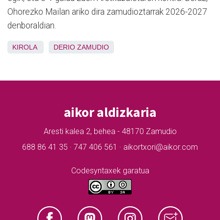
Ohorezko Mailan ariko dira zamudioztarrak 2026-2027
denboraldian.
KIROLA
DERIO
ZAMUDIO
aikor aldizkaria
Aresti kalea 2, behea - 48170 Zamudio
688 86 41 35 · 747 406 561 · aikortxori@aikor.com
Codesyntaxek garatua