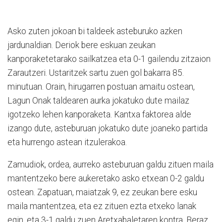
Asko zuten jokoan bi taldeek asteburuko azken
jardunaldian. Deriok bere eskuan zeukan
kanporaketetarako sailkatzea eta 0-1 gailendu zitzaion
Zarautzeri. Ustaritzek sartu zuen gol bakarra 85.
minutuan. Orain, hirugarren postuan amaitu ostean,
Lagun Onak taldearen aurka jokatuko dute mailaz
igotzeko lehen kanporaketa. Kantxa faktorea alde
izango dute, asteburuan jokatuko dute joaneko partida
eta hurrengo astean itzulerakoa.
Zamudiok, ordea, aurreko asteburuan galdu zituen maila
mantentzeko bere aukeretako asko etxean 0-2 galdu
ostean. Zapatuan, maiatzak 9, ez zeukan bere esku
maila mantentzea, eta ez zituen ezta etxeko lanak
egin, eta 3-1 galdu zuen Aretxabaletaren kontra. Beraz,