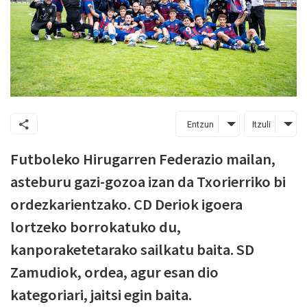
Entzun
Itzuli
Futboleko Hirugarren Federazio mailan,
asteburu gazi-gozoa izan da Txorierriko bi
ordezkarientzako. CD Deriok igoera
lortzeko borrokatuko du,
kanporaketetarako sailkatu baita. SD
Zamudiok, ordea, agur esan dio
kategoriari, jaitsi egin baita.