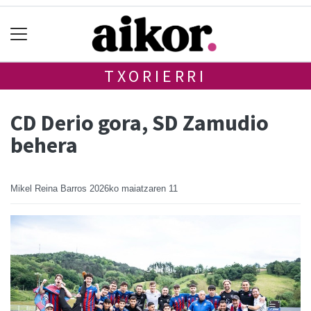
TXORIERRI
CD Derio gora, SD Zamudio
behera
Mikel Reina Barros
2026ko maiatzaren 11