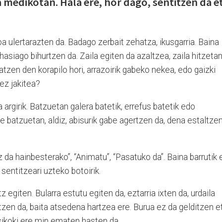
 medikotan. Hala ere, hor dago, sentitzen da e
a ulertarazten da. Badago zerbait zehatza, ikusgarria. Baina
siago bihurtzen da. Zaila egiten da azaltzea, zaila hitzeta
atzen den korapilo hori, arrazoirik gabeko nekea, edo gaizki
ez jakitea?
argirik. Batzuetan galera batetik, errefus batetik edo
e batzuetan, aldiz, abisurik gabe agertzen da, dena estaltze
z da hainbesterako”, “Animatu”, “Pasatuko da”. Baina barrutik 
sentitzeari uzteko botoirik.
 egiten. Bularra estutu egiten da, eztarria ixten da, urdaila
atzen da, baita atsedena hartzea ere. Burua ez da gelditzen e
sikoki ere min ematen hasten da.