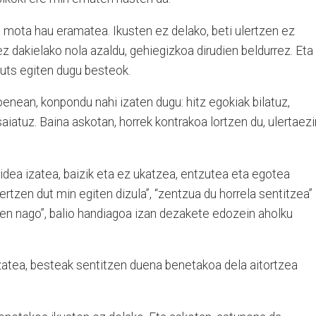
in mota hau eramatea. Ikusten ez delako, beti ulertzen ez
z dakielako nola azaldu, gehiegizkoa dirudien beldurrez. Eta
huts egiten dugu besteok.
oenean, konpondu nahi izaten dugu: hitz egokiak bilatuz,
iatuz. Baina askotan, horrek kontrakoa lortzen du, ulertaez
idea izatea, baizik eta ez ukatzea, entzutea eta egotea
lertzen dut min egiten dizula”, “zentzua du horrela sentitzea”
men nago”, balio handiagoa izan dezakete edozein aholku
zatea, besteak sentitzen duena benetakoa dela aitortzea