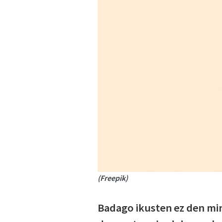
(Freepik)
Badago ikusten ez den min 