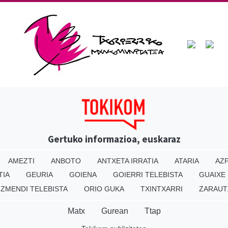
Gertuko informazioa, euskaraz
AMEZTI
ANBOTO
ANTXETA IRRATIA
ATARIA
AZP
TIA
GEURIA
GOIENA
GOIERRI TELEBISTA
GUAIXE
IZMENDI TELEBISTA
ORIO GUKA
TXINTXARRI
ZARAUT
Matx
Gurean
Ttap