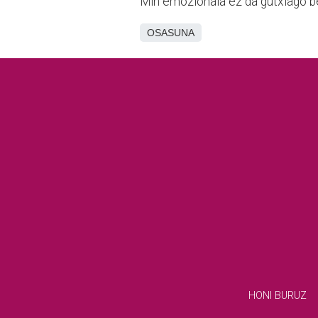
Min emozionala ez da gutxiago be
OSASUNA
HONI BURUZ