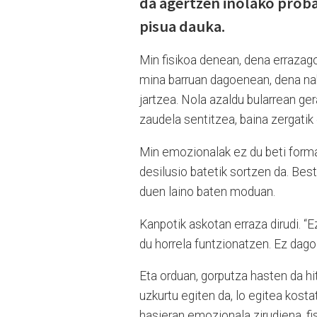
da agertzen inolako proba
pisua dauka.
Min fisikoa denean, dena errazago
mina barruan dagoenean, dena naha
jartzea. Nola azaldu bularrean ger
zaudela sentitzea, baina zergatik 
Min emozionalak ez du beti forma 
desilusio batetik sortzen da. Best
duen laino baten moduan.
Kanpotik askotan erraza dirudi. “E
du horrela funtzionatzen. Ez dago 
Eta orduan, gorputza hasten da hitz
uzkurtu egiten da, lo egitea kost
hasieran emozionala zirudiena, fi