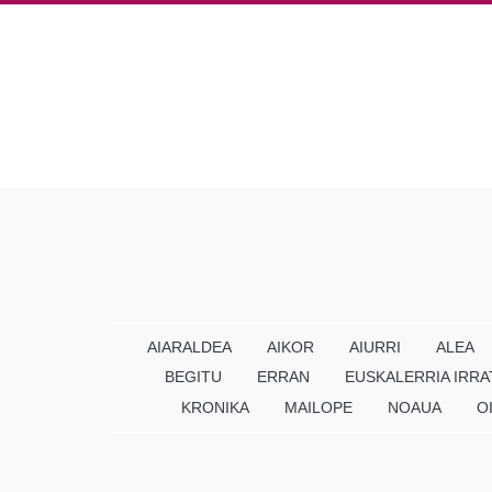
AIARALDEA
AIKOR
AIURRI
ALEA
BEGITU
ERRAN
EUSKALERRIA IRRA
KRONIKA
MAILOPE
NOAUA
O