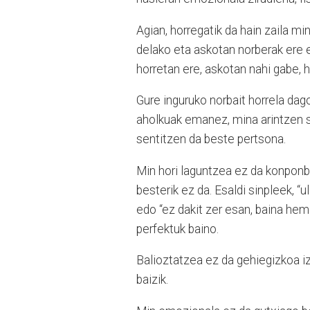
Agian, horregatik da hain zaila m
delako eta askotan norberak ere e
horretan ere, askotan nahi gabe, 
Gure inguruko norbait horrela dag
aholkuak emanez, mina arintzen sa
sentitzen da beste pertsona.
Min hori laguntzea ez da konponb
besterik ez da. Esaldi sinpleek, “u
edo “ez dakit zer esan, baina he
perfektuk baino.
Balioztatzea ez da gehiegizkoa i
baizik.