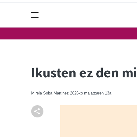
Ikusten ez den m
Mireia Soba Martinez
2026ko maiatzaren 13a