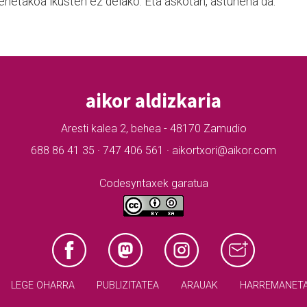
netakoa ikusten ez delako. Eta askotan, astunena da.
aikor aldizkaria
Aresti kalea 2, behea - 48170 Zamudio
688 86 41 35 · 747 406 561 · aikortxori@aikor.com
Codesyntaxek garatua
LEGE OHARRA
PUBLIZITATEA
ARAUAK
HARREMANET