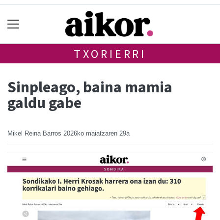
TXORIERRI
Sinpleago, baina mamia
galdu gabe
Mikel Reina Barros
2026ko maiatzaren 29a