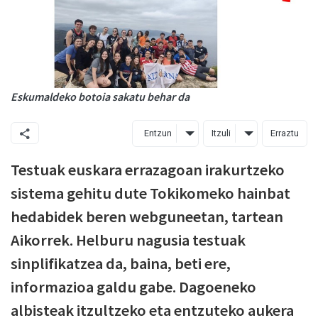
Eskumaldeko botoia sakatu behar da
Entzun
Itzuli
Erraztu
Testuak euskara errazagoan irakurtzeko
sistema gehitu dute Tokikomeko hainbat
hedabidek beren webguneetan, tartean
Aikorrek. Helburu nagusia testuak
sinplifikatzea da, baina, beti ere,
informazioa galdu gabe. Dagoeneko
albisteak itzultzeko eta entzuteko aukera