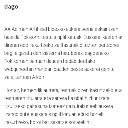
dago.
AA Adimen Artifizial bidezko aukera berria eskaintzen
hasi da Tokikom: testu sinplifikatuak. Euskara ikasten ari
direnei edo irakurtzeko zailtasunak dituzten pertsonei
begira garatu den sistema hau, beraz, dagoeneko
Tokikomen barruan dauden hedabideetako
webguneetan martxan dauden beste aukerei gehitu
zaie, tartean Aikorri.
Hortaz, hemendik aurrera, testuak ozen irakurtzeko eta
testuaren titularra eta sarrera hainbat hizkuntzara
itzultzeko gaitasuna izateaz gain, irakurleek aukera
izango dute euskara sinplifikatuan eduki horiek
irakurtzeko, botoi bat sakatze soilarekin.