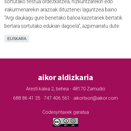
sortutako testua ordezkatzea, hizkuntzarekin edo
irakurmenarekin arazoak dituztenei laguntzea baino.
"Argi daukagu gure benetako balioa kazetariek bertatik
bertara sortutako edukian dagoela", azpimarratu dute.
EUSKARA
aikor aldizkaria
Aresti kalea 2, behea - 48170 Zamudio
688 86 41 35 · 747 406 561 · aikortxori@aikor.com
Codesyntaxek garatua