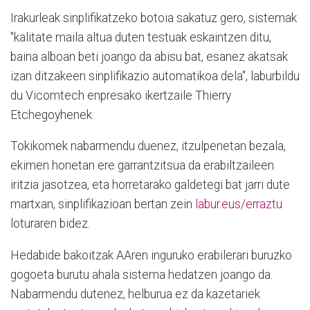
Irakurleak sinplifikatzeko botoia sakatuz gero, sistemak
"kalitate maila altua duten testuak eskaintzen ditu,
baina alboan beti joango da abisu bat, esanez akatsak
izan ditzakeen sinplifikazio automatikoa dela", laburbildu
du Vicomtech enpresako ikertzaile Thierry
Etchegoyhenek.
Tokikomek nabarmendu duenez, itzulpenetan bezala,
ekimen honetan ere garrantzitsua da erabiltzaileen
iritzia jasotzea, eta horretarako galdetegi bat jarri dute
martxan, sinplifikazioan bertan zein
labur.eus/erraztu
loturaren bidez.
Hedabide bakoitzak AAren inguruko erabilerari buruzko
gogoeta burutu ahala sistema hedatzen joango da.
Nabarmendu dutenez, helburua ez da kazetariek