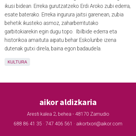
ikusi bidean. Erreka gurutzatzeko Erdi Aroko zubi ederra,
esate baterako. Erreka ingurura jaitsi garenean, zubia
behetik ikusteko asmoz, zaharberritutako
garbitokiarekin egin dugu topo.
Ibilbide ederra eta
historikoa amaituta aipatu behar Eskolunbe izena
dutenak gutxi direla, baina egon badaudela.
KULTURA
aikor aldizkaria
Aresti kalea 2, behea - 48170 Zamudio
688 86 41 35 · 747 406 561 · aikortxori@aikor.com