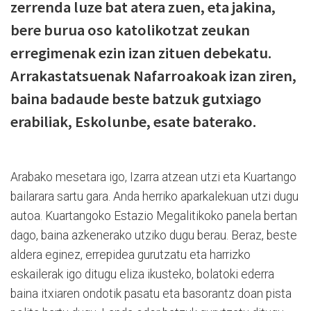
zerrenda luze bat atera zuen, eta jakina,
bere burua oso katolikotzat zeukan
erregimenak ezin izan zituen debekatu.
Arrakastatsuenak Nafarroakoak izan ziren,
baina badaude beste batzuk gutxiago
erabiliak, Eskolunbe, esate baterako.
Arabako mesetara igo, Izarra atzean utzi eta Kuartango
bailarara sartu gara. Anda herriko aparkalekuan utzi dugu
autoa. Kuartangoko Estazio Megalitikoko panela bertan
dago, baina azkenerako utziko dugu berau. Beraz, beste
aldera eginez, errepidea gurutzatu eta harrizko
eskailerak igo ditugu eliza ikusteko, bolatoki ederra
baina itxiaren ondotik pasatu eta basorantz doan pista