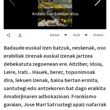
Entzun
Itzuli
Erraztu
Badaude euskal izen batzuk, neskenak, oso
erabiliak zirenak euskal izenak jartzea
debekatuta zegoenean ere. Aitziber, Idoia,
Leire, Irati... Hauek, berez, toponimoak
dira, lekuen izenak, baina bertan ermita,
santutegi edo antzekoren bat dago eraikita
Amabirjinaren adbokazioan. Frankismo
garaian, Jose Mari Satrustegi apaiz nafarrak