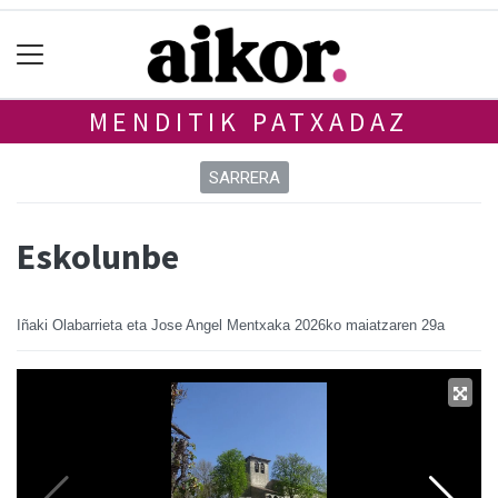
MENDITIK PATXADAZ
SARRERA
Eskolunbe
Iñaki Olabarrieta eta Jose Angel Mentxaka
2026ko maiatzaren 29a