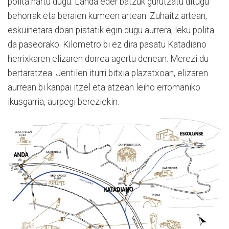
polita hartu dugu. Landa eder batzuk gurutzatu ditugu
behorrak eta beraien kumeen artean. Zuhaitz artean,
eskuinetara doan pistatik egin dugu aurrera, leku polita
da paseorako. Kilometro bi ez dira pasatu Katadiano
herrixkaren elizaren dorrea agertu denean. Merezi du
bertaratzea. Jentilen iturri bitxia plazatxoan, elizaren
aurrean bi kanpai itzel eta atzean leiho erromaniko
ikusgarria, aurpegi bereziekin.