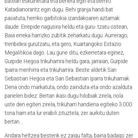
batean eskuinetara eta behera egin eta berriro
Katadianorantz egin dugu. Behi granja handi bat
pasatuta, herriko garbitokia izandakoaren aztarnak
daude. Errepide nagusira heldu eta guru- tzatu ostean,
Baia erreka harrizko zubitik zeharkatu dugu. Aurrerago,
trenbidea gurutzatu, eta gero, Kuartangoko Estazio
Megalitikoa dago. Lau gune ditu, ezkerretara eginez,
Gurpide Hegoa trikuharrira heldu gara, jarraian, Gurpide
Iparra menhirra eta trikuharrira. Beste aldetik San
Sebastian Hegoa eta San Sebastian Iparra trikuharriak.
Dena ondo markatuta, ondo zainduta eta ondo azalduta
panelen bidez. Bertan ikasi dugu hilobiak zirela, nola
uste den egiten zirela, trikuharri handiena egiteko 3.000
tona harri eta lur erabili zituztela, zer aurkitu duten
bertan…
Andara heltzea besterik ez zaigu falta, baina badago zer