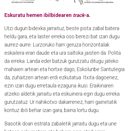
Eskuratu hemen
ibilbidearen
track
-a.
Utzi dugun bidexka jarraituz, beste pista zabal batera
heldu gara, eta laster erreka oso berezi bat izan dugu
aurrez-aurre. Lurzoruko harri geruza horizontalak
eskailera eran daude eta ura saltoka jaisten da. Polita
da erreka. Landa eder batzuk gurutzatu ditugu jateko
mahaien artean eta hortxe dago, Eskolunbe Santutegia
da, zuhaitzen artean erdi ezkutatua. Itxita dagoenez,
ezin izan dugu erretaula ezaguna ikusi. Eraikinaren
atzeko aldetik jarraitu eta eskuinera egin dugu erreka
gurutzatuz. Ur nahikotxo dakarrenez, harri gainetatik
kontuz ibili behar izan gara, baina lortu dugu.
Basotik doan estrata zabaletik jarraitu dugu eta une