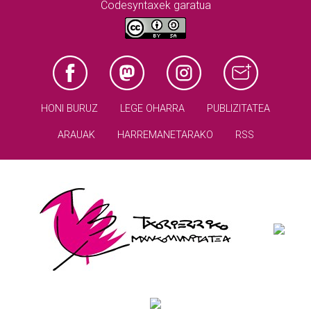
Codesyntaxek garatua
HONI BURUZ
LEGE OHARRA
PUBLIZITATEA
ARAUAK
HARREMANETARAKO
RSS