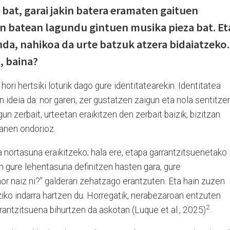
bat, garai jakin batera eramaten gaituen
 batean lagundu gintuen musika pieza bat. Et
nda, nahikoa da urte batzuk atzera bidaiatzeko.
, baina?
ori hertsiki loturik dago gure identitatearekin. Identitatea
n ideia da: nor garen, zer gustatzen zaigun eta nola sentitze
gun zerbait, urteetan eraikitzen den zerbait baizik, bizitzan
anen ondorioz.
a nortasuna eraikitzeko; hala ere, etapa garrantzitsuenetako
 gure lehentasuna definitzen hasten gara, gure
or naiz ni?” galderari zehatzago erantzuten. Eta hain zuzen
iziko indarra hartzen du. Horregatik, nerabezaroan entzuten
2
antzitsuena bihurtzen da askotan (Luque et al., 2025)
.