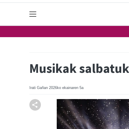
Musikak salbatuk
Irati Gañan
2026ko ekainaren 5a