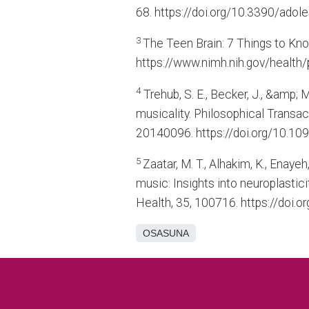
68. https://doi.org/10.3390/ad
3
The Teen Brain: 7 Things to Know
https://www.nimh.nih.gov/health/
4
Trehub, S. E., Becker, J., &amp; 
musicality. Philosophical Transa
20140096. https://doi.org/10.10
5
Zaatar, M. T., Alhakim, K., Enay
music: Insights into neuroplastici
Health, 35, 100716. https://doi.
OSASUNA