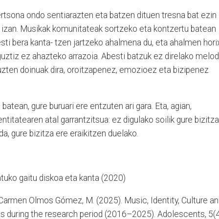
rtsona ondo sentiarazten eta batzen dituen tresna bat ezin
 izan. Musikak komunitateak sortzeko eta kontzertu batean
sti bera kanta- tzen jartzeko ahalmena du, eta ahalmen hori
 guztiz ez ahazteko arrazoia. Abesti batzuk ez direlako melod
tuzten doinuak dira, oroitzapenez, emozioez eta bizipenez
atean, gure buruari ere entzuten ari gara. Eta, agian,
ntitatearen atal garrantzitsua: ez digulako soilik gure bizitz
, gure bizitza ere eraikitzen duelako.
tuko gaitu diskoa eta kanta (2020)
el Carmen Olmos Gómez, M. (2025). Music, Identity, Culture a
is during the research period (2016–2025). Adolescents, 5(4