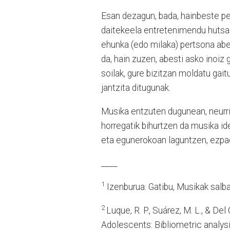
Esan dezagun, bada, hainbeste pe
daitekeela entretenimendu hutsa
ehunka (edo milaka) pertsona abe
da, hain zuzen, abesti asko inoiz
soilak, gure bizitzan moldatu gai
jantzita ditugunak.
Musika entzuten dugunean, neurri b
horregatik bihurtzen da musika ide
eta egunerokoan laguntzen, ezpada
____
1
Izenburua: Gatibu, Musikak salba
2
Luque, R. P., Suárez, M. L., & D
Adolescents: Bibliometric analys