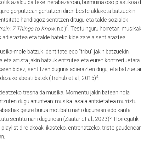
kotik azaldu daiteke: nerabezaroan, burmuina oso plastikoa d
 gure gorputzean gertatzen diren beste aldaketa batzuekin
entsitate handiagoz sentitzen ditugu eta talde sozialek
3
rain: 7 Things to Know
, n.d.)
. Testuinguru horretan, musika
k adieraztea eta talde bateko kide zarela sentiaraztea.
usika-mole batzuk identitate edo “tribu” jakin batzuekin.
ea eta artista jakin batzuk entzutea eta euren kontzertuetara
karen bidez, sentitzen duguna adierazten dugu, eta batzueta
4
dezake abesti batek (Trehub et al., 2015)
.
eatzeko tresna da musika. Momentu jakin batean nola
ntzuten dugu arruntean: musika lasaia antsietatea murriztu
abestiak geure burua motibatu nahi dugunean edo kanta
5
ta sentitu nahi dugunean (Zaatar et al., 2023)
. Horregatik
playlist direlakoak: ikasteko, entrenatzeko, triste gaudenea
an.