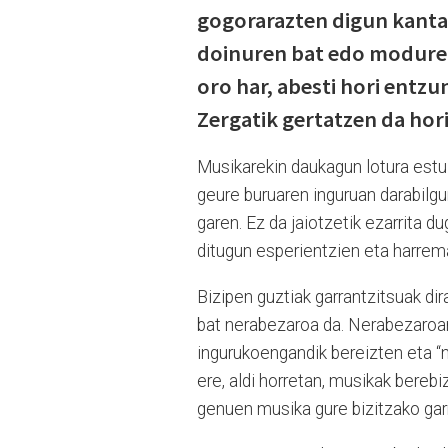
gogorarazten digun kanta 
doinuren bat edo moduren
oro har, abesti hori entzu
Zergatik gertatzen da hori
Musikarekin daukagun lotura estu h
geure buruaren inguruan darabilgu
garen. Ez da jaiotzetik ezarrita du
ditugun esperientzien eta harrem
Bizipen guztiak garrantzitsuak dir
bat nerabezaroa da. Nerabezaroan
ingurukoengandik bereizten eta “n
ere, aldi horretan, musikak bereb
genuen musika gure bizitzako garr