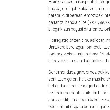
Horren arrazoia ikuspuntu biologi
hau da, etengabe aldatzen ari da,
batera. Aldi berean, emozioak int
garrantzi handia dute (
The Teen B
bi eginkizun nagusi ditu: emozioa
Horregatik lotzen dira, askotan, m
Janzkera bereizgarri bat erabiltz
joatea ez dira gustu hutsak. Musi
hitzez azaldu ezin duguna azaldu 
Sentimenduez gain, emozioak kud
sentitzen garen, halako musika e
behar dugunean, energia handiko 
tristeak momentu zailetan babestu
sortzen ditugu egoera bakoitzeko 
edo zerbait ospatu behar dugune