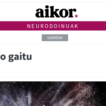
NEURODOINUAK
SARRERA
o gaitu