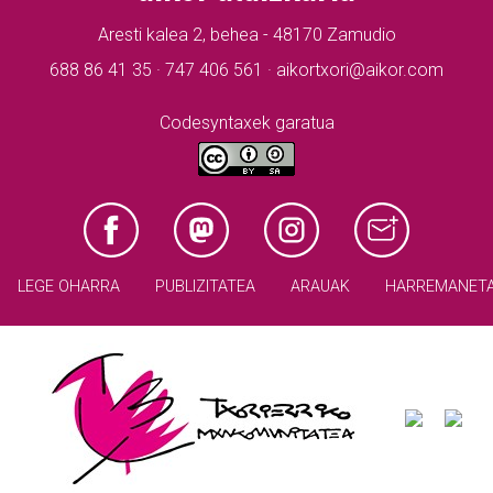
Aresti kalea 2, behea - 48170 Zamudio
688 86 41 35 · 747 406 561 · aikortxori@aikor.com
Codesyntaxek garatua
LEGE OHARRA
PUBLIZITATEA
ARAUAK
HARREMANET