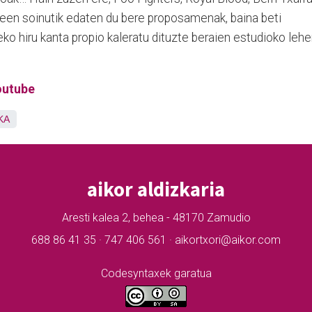
een soinutik edaten du bere proposamenak, baina beti
ko hiru kanta propio kaleratu dituzte beraien estudioko leh
outube
KA
aikor aldizkaria
Aresti kalea 2, behea - 48170 Zamudio
688 86 41 35 · 747 406 561 · aikortxori@aikor.com
Codesyntaxek garatua