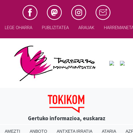
LEGE OHARRA
PUBLIZITATEA
ARAUAK
HARREMANET
Gertuko informazioa, euskaraz
AMEZTI
ANBOTO
ANTXETA IRRATIA
ATARIA
AZP