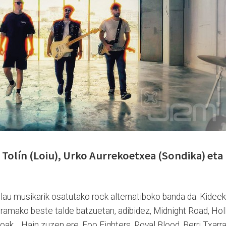
 Tolín (Loiu), Urko Aurrekoetxea (Sondika) eta
lau musikarik osatutako rock alternatiboko banda da. Kideek
ramako beste talde batzuetan, adibidez, Midnight Road, Hol
roak… Hain zuzen ere, Foo Fighters, Royal Blood, Berri Txarr