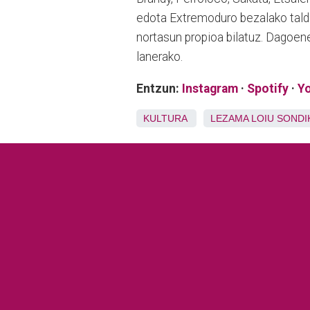
edota Extremoduro bezalako tald
nortasun propioa bilatuz. Dagoene
lanerako.
Entzun:
Instagram
·
Spotify
·
Y
KULTURA
LEZAMA
LOIU
SONDI