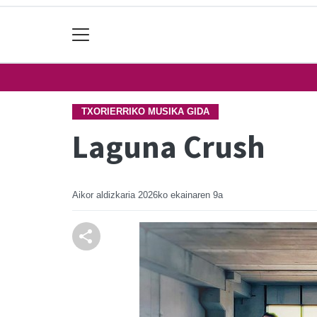
TXORIERRIKO MUSIKA GIDA
Laguna Crush
Aikor aldizkaria
2026ko ekainaren 9a