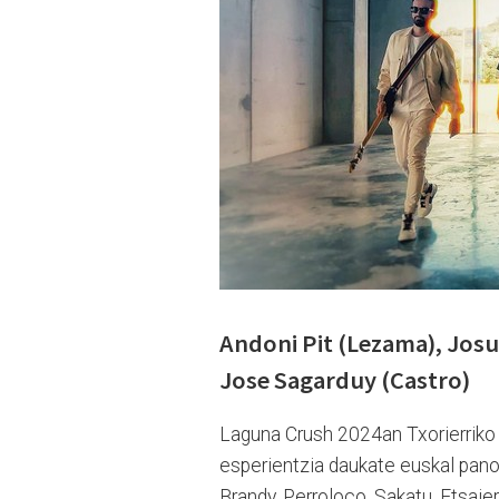
Andoni Pit (Lezama), Josu
Jose Sagarduy (Castro)
Laguna Crush 2024an Txorierriko 
esperientzia daukate euskal pano
Brandy, Perroloco, Sakatu, Etsaie