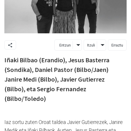
Entzun
Itzuli
Erraztu
Iñaki Bilbao (Erandio), Jesus Basterra
(Sondika), Daniel Pastor (Bilbo/Jaen)
Janire Medi (Bilbo), Javier Gutierrez
(Bilbo), eta Sergio Fernandez
(Bilbo/Toledo)
Iaz sortu zuten Oroat taldea Javier Gutierrezek, Janire
Medik eta Iñaki Bilbaok. Aurten, Jesus Basterra eta