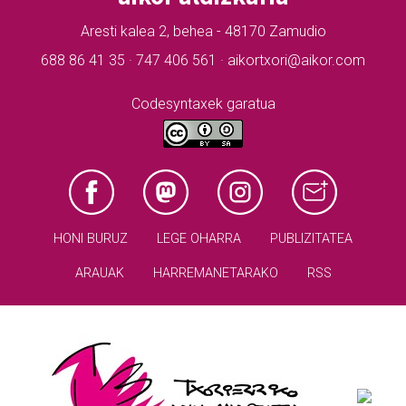
Aresti kalea 2, behea - 48170 Zamudio
688 86 41 35 · 747 406 561 · aikortxori@aikor.com
Codesyntaxek garatua
HONI BURUZ
LEGE OHARRA
PUBLIZITATEA
ARAUAK
HARREMANETARAKO
RSS