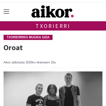
TXORIERRI
TXORIERRIKO MUSIKA GIDA
Oroat
Aikor aldizkaria
2026ko ekainaren 16a