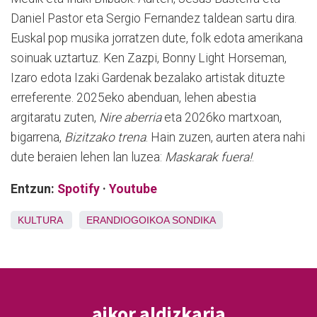
Daniel Pastor eta Sergio Fernandez taldean sartu dira.
Euskal pop musika jorratzen dute, folk edota amerikana
soinuak uztartuz. Ken Zazpi, Bonny Light Horseman,
Izaro edota Izaki Gardenak bezalako artistak dituzte
erreferente. 2025eko abenduan, lehen abestia
argitaratu zuten,
Nire aberria
eta 2026ko martxoan,
bigarrena,
Bizitzako trena
. Hain zuzen, aurten atera nahi
dute beraien lehen lan luzea:
Maskarak fuera!
.
Entzun:
Spotify
·
Youtube
KULTURA
ERANDIOGOIKOA
SONDIKA
aikor aldizkaria