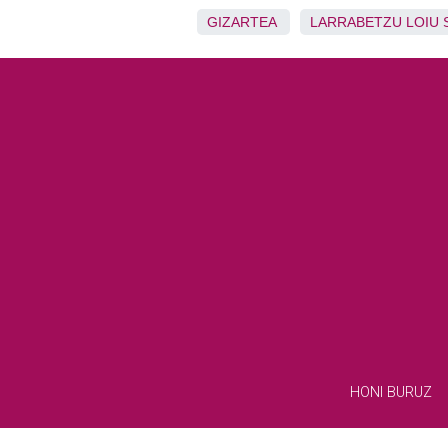
GIZARTEA
LARRABETZU
LOIU
HONI BURUZ