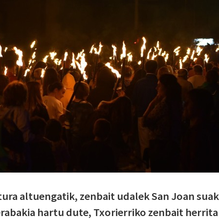
ura altuengatik, zenbait udalek San Joan suak
rabakia hartu dute, Txorierriko zenbait herrit