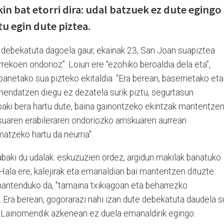
 bat etorri dira: udal batzuek ez dute egingo
u egin dute piztea.
u debekatuta dagoela gaur, ekainak 23, San Joan suapiztea
ekoen ondorioz”. Loiun ere “ezohiko beroaldia dela eta”,
oanetako sua pizteko ekitaldia. “Era berean, baserrietako eta
endatzen diegu ez dezatela surik piztu, segurtasun
baki bera hartu dute, baina gainontzeko ekintzak mantentze
uaren erabileraren ondoriozko arriskuaren aurrean
atzeko hartu da neurria".
abaki du udalak: eskuzuzien ordez, argidun makilak banatuko
 Hala ere, kalejirak eta emanaldian bai mantentzen dituzte.
mantenduko da, "tamaina txikiagoan eta beharrezko
". Era berean, gogorarazi nahi izan dute debekatuta daudela s
te Lainomendik azkenean ez duela emanaldirik egingo.