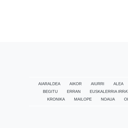
AIARALDEA
AIKOR
AIURRI
ALEA
BEGITU
ERRAN
EUSKALERRIA IRRA
KRONIKA
MAILOPE
NOAUA
O