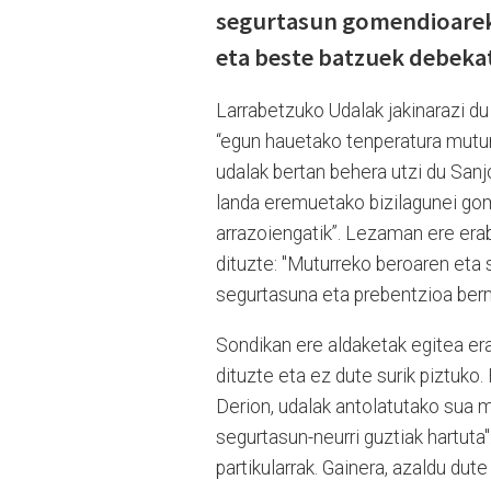
segurtasun gomendioarekin
eta beste batzuek debekat
Larrabetzuko Udalak jakinarazi d
“egun hauetako tenperatura muturr
udalak bertan behera utzi du Sanj
landa eremuetako bizilagunei gom
arrazoiengatik”. Lezaman ere era
dituzte: "
Muturreko beroaren eta s
segurtasuna eta prebentzioa berm
Sondikan ere aldaketak egitea er
dituzte eta ez dute surik piztuko.
Derion, udalak antolatutako sua 
segurtasun-neurri guztiak hartuta
partikularrak. Gainera, azaldu du