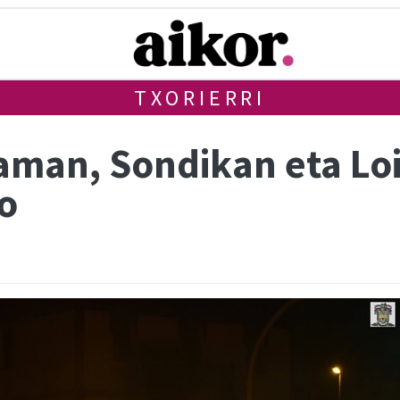
TXORIERRI
aman, Sondikan eta Lo
o