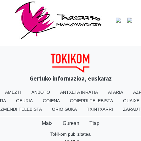
Gertuko informazioa, euskaraz
AMEZTI
ANBOTO
ANTXETA IRRATIA
ATARIA
AZP
TIA
GEURIA
GOIENA
GOIERRI TELEBISTA
GUAIXE
IZMENDI TELEBISTA
ORIO GUKA
TXINTXARRI
ZARAUT
Matx
Gurean
Ttap
Tokikom publizitatea