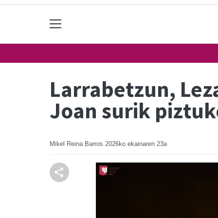
Larrabetzun, Lez
Joan surik piztuk
Mikel Reina Barros
2026ko ekainaren 23a