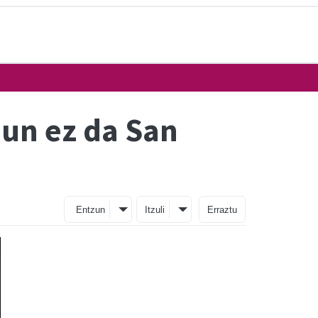
iun ez da San
Entzun
Itzuli
Erraztu