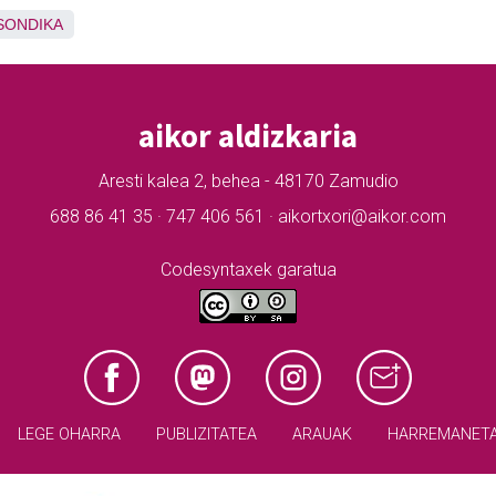
SONDIKA
aikor aldizkaria
Aresti kalea 2, behea - 48170 Zamudio
688 86 41 35 · 747 406 561 · aikortxori@aikor.com
Codesyntaxek garatua
LEGE OHARRA
PUBLIZITATEA
ARAUAK
HARREMANET