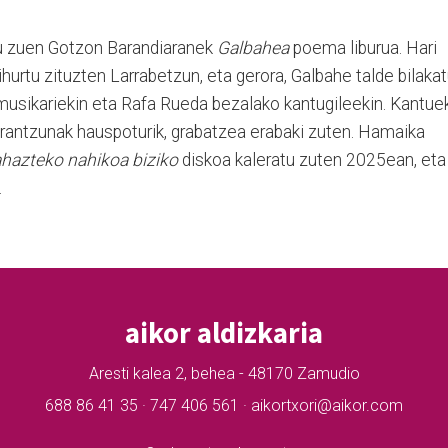
u zuen Gotzon Barandiaranek
Galbahea
poema liburua. Hari
ihurtu zituzten Larrabetzun, eta gerora, Galbahe talde bilaka
usikariekin eta Rafa Rueda bezalako kantugileekin. Kantue
rantzunak hauspoturik, grabatzea erabaki zuten. Hamaika
ahazteko nahikoa biziko
diskoa kaleratu zuten 2025ean, eta
.
aikor aldizkaria
Aresti kalea 2, behea - 48170 Zamudio
688 86 41 35 · 747 406 561 · aikortxori@aikor.com