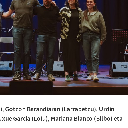
), Gotzon Barandiaran (Larrabetzu), Urdin
Uxue Garcia (Loiu), Mariana Blanco (Bilbo) eta