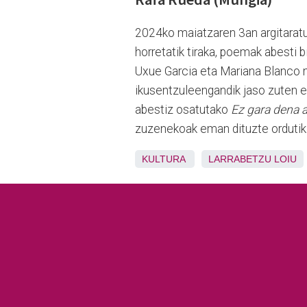
2024ko maiatzaren 3an argitarat
horretatik tiraka, poemak abesti b
Uxue Garcia eta Mariana Blanco m
ikusentzuleengandik jaso zuten e
abestiz osatutako
Ez gara dena 
zuzenekoak eman dituzte ordutik
KULTURA
LARRABETZU
LOIU