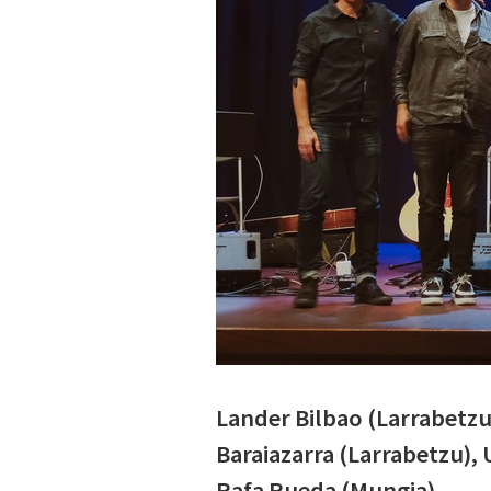
Lander Bilbao (Larrabetzu
Baraiazarra (Larrabetzu), 
Rafa Rueda (Mungia)