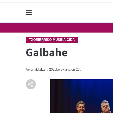
TXORIERRIKO MUSIKA GIDA
Galbahe
Aikor aldizkaria
2026ko ekainaren 26a