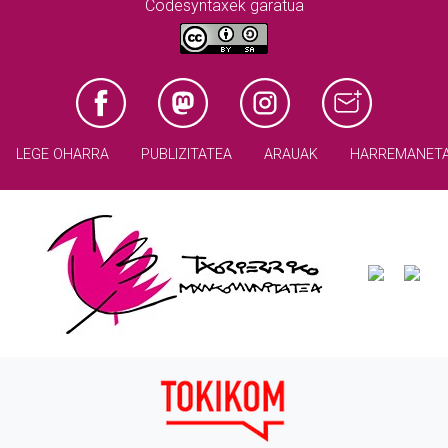
Codesyntaxek garatua
LEGE OHARRA
PUBLIZITATEA
ARAUAK
HARREMANET