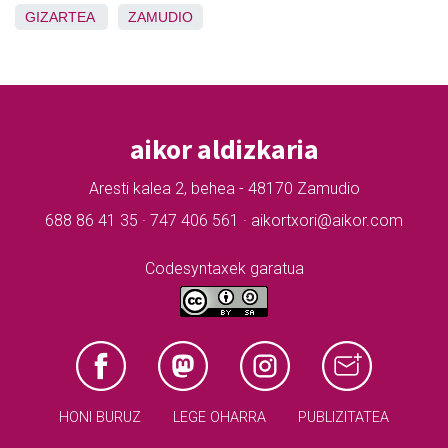
GIZARTEA
ZAMUDIO
aikor aldizkaria
Aresti kalea 2, behea - 48170 Zamudio
688 86 41 35 · 747 406 561 · aikortxori@aikor.com
Codesyntaxek garatua
HONI BURUZ
LEGE OHARRA
PUBLIZITATEA