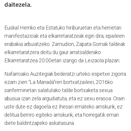
daitezela.
Euskal Herriko eta Estatuko hiriburuetan eta herrietan
manifestazioak eta elkarretaratzeak egin dira, epaileen
erabakia arbuiatzeko. Zamudion, Zapata Gorriak taldeak
elkarretaratzera deitu du gaur arratsalderako.
Elkarretaratzea 20:00etan izango da Leizaola plazan.
Nafarroako Auzitegiak bederatzi urteko espetxe zigorra
ezarri zien “La Manada”ren bortxatzaileei, 2016ko
sanferminetan salatutako talde bortxaketa sexua
abusua izan zela argudiatuta, eta ez sexu erasoa. Orain
uste dute ez dagoela ez ihesari emateko arriskurik, ez
delitua berriro egiteko arriskurik, eta horregatik eman
diete baldintzapeko askatasuna.