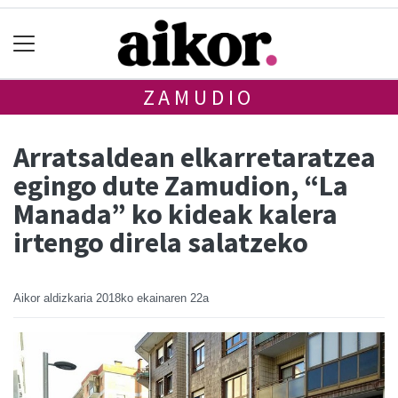
ZAMUDIO
Arratsaldean elkarretaratzea
egingo dute Zamudion, “La
Manada” ko kideak kalera
irtengo direla salatzeko
Aikor aldizkaria
2018ko ekainaren 22a