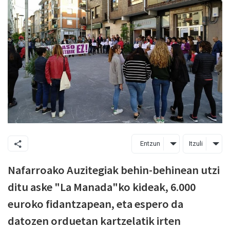
Entzun
Itzuli
Nafarroako Auzitegiak behin-behinean utzi
ditu aske "La Manada"ko kideak, 6.000
euroko fidantzapean, eta espero da
datozen orduetan kartzelatik irten