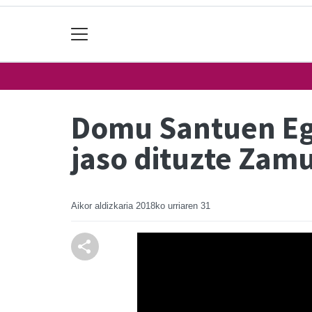
Domu Santuen Egu
jaso dituzte Zam
Aikor aldizkaria
2018ko urriaren 31