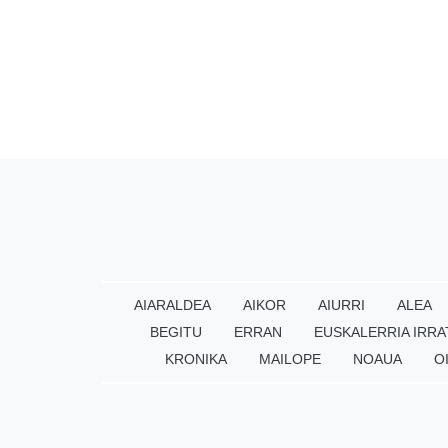
AIARALDEA
AIKOR
AIURRI
ALEA
BEGITU
ERRAN
EUSKALERRIA IRRA
KRONIKA
MAILOPE
NOAUA
O