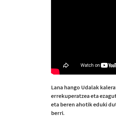
Lana hango Udalak kalerat
errekuperatzea eta ezagut
eta beren ahotik eduki d
berri.