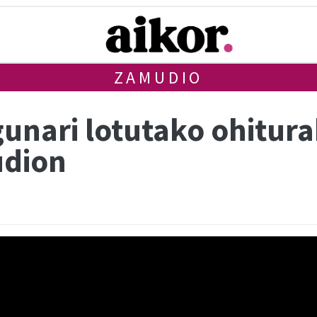
ZAMUDIO
nari lotutako ohitura
udion