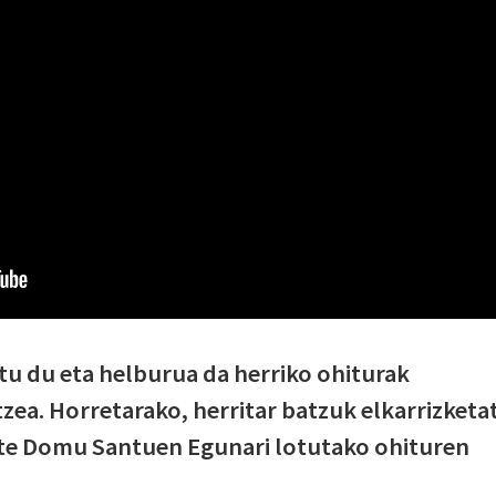
u du eta helburua da herriko ohiturak
zea. Horretarako, herritar batzuk elkarrizketa
ute Domu Santuen Egunari lotutako ohituren