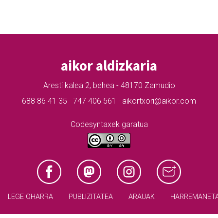
aikor aldizkaria
Aresti kalea 2, behea - 48170 Zamudio
688 86 41 35 · 747 406 561 · aikortxori@aikor.com
Codesyntaxek garatua
LEGE OHARRA
PUBLIZITATEA
ARAUAK
HARREMANET