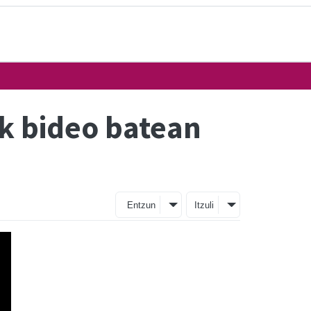
k bideo batean
Entzun
Itzuli