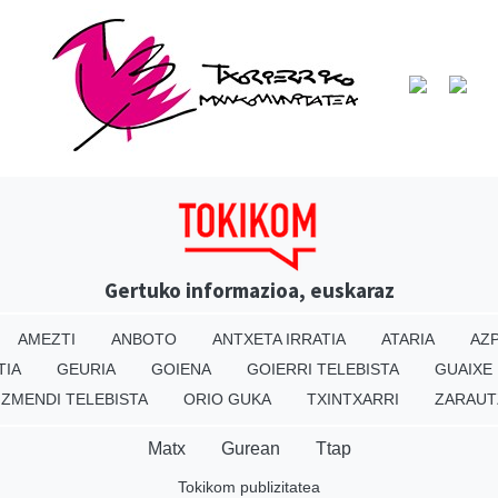
Gertuko informazioa, euskaraz
AMEZTI
ANBOTO
ANTXETA IRRATIA
ATARIA
AZP
TIA
GEURIA
GOIENA
GOIERRI TELEBISTA
GUAIXE
IZMENDI TELEBISTA
ORIO GUKA
TXINTXARRI
ZARAUT
Matx
Gurean
Ttap
Tokikom publizitatea