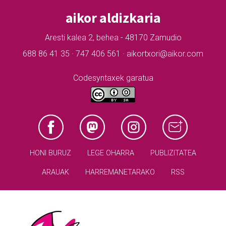
aikor aldizkaria
Aresti kalea 2, behea - 48170 Zamudio
688 86 41 35 · 747 406 561 · aikortxori@aikor.com
Codesyntaxek garatua
HONI BURUZ
LEGE OHARRA
PUBLIZITATEA
ARAUAK
HARREMANETARAKO
RSS