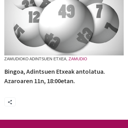
ZAMUDIOKO ADINTSUEN ETXEA,
ZAMUDIO
Bingoa, Adintsuen Etxeak antolatua.
Azaroaren 11n, 18:00etan.