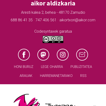
aikor aldizkaria
Aresti kalea 2, behea - 48170 Zamudio
688 86 41 35 · 747 406 561 · aikortxori@aikor.com
Codesyntaxek garatua
HONI BURUZ
LEGE OHARRA
PUBLIZITATEA
ARAUAK
HARREMANETARAKO
RSS