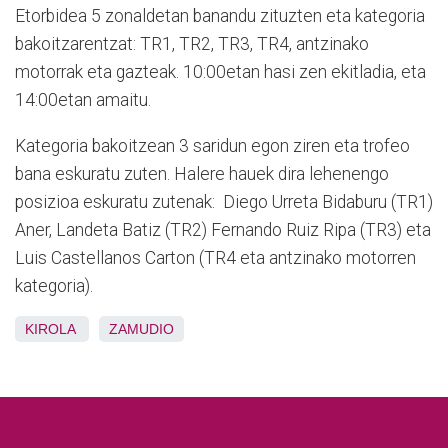
Etorbidea 5 zonaldetan banandu zituzten eta kategoria
bakoitzarentzat: TR1, TR2, TR3, TR4, antzinako
motorrak eta gazteak. 10:00etan hasi zen ekitladia, eta
14:00etan amaitu.
Kategoria bakoitzean 3 saridun egon ziren eta trofeo
bana eskuratu zuten. Halere hauek dira lehenengo
posizioa eskuratu zutenak: Diego Urreta Bidaburu (TR1)
Aner, Landeta Batiz (TR2) Fernando Ruiz Ripa (TR3) eta
Luis Castellanos Carton (TR4 eta antzinako motorren
kategoria).
KIROLA
ZAMUDIO