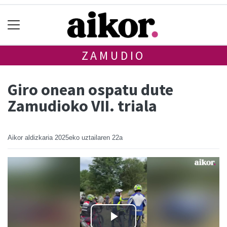
ZAMUDIO
Giro onean ospatu dute
Zamudioko VII. triala
Aikor aldizkaria
2025eko uztailaren 22a