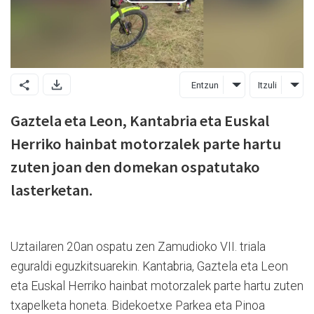
Entzun
Itzuli
Gaztela eta Leon, Kantabria eta Euskal
Herriko hainbat motorzalek parte hartu
zuten joan den domekan ospatutako
lasterketan.
Uztailaren 20an ospatu zen Zamudioko VII. triala
eguraldi eguzkitsuarekin. Kantabria, Gaztela eta Leon
eta Euskal Herriko hainbat motorzalek parte hartu zuten
txapelketa honeta. Bidekoetxe Parkea eta Pinoa