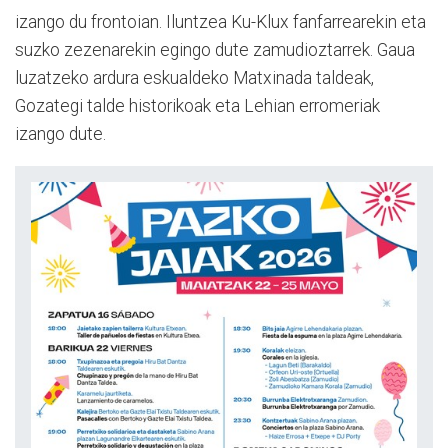
izango du frontoian. Iluntzea Ku-Klux fanfarrearekin eta
suzko zezenarekin egingo dute zamudioztarrek. Gaua
luzatzeko ardura eskualdeko Matxinada taldeak,
Gozategi talde historikoak eta Lehian erromeriak
izango dute.