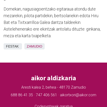
Domekan, nagusiagoentzako egitaraua atondu dute
mezarekin, pilota partidekin, bertsolariekin edota Hiru
Bat eta Txitxarrilloa Galea dantza taldeekin.
Astelehenerako ere ekintzak antolatu dituzte: ginkana,
meza eta karta txapelketa.
FESTAK
ZAMUDIO
aikor aldizkaria
Aresti kalea 2, behea - 48170 Zamudio
688 86 41 35 · 747 406 561 · aikortxori@aikor.com
Codesyntaxek garatua