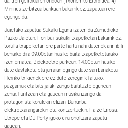
da, tren geltokiaren ondoan (Txorierriko Etorbidea, 4).
Mininus zerbitzua barikuan bakarrik ez, zapatuan ere
egongo da.
Jaietako zapatua Sukalki Eguna izaten da Zamudioko
Pazko Jaietan. Hori bai, sukalki txapelketan bakarrik ez,
tortilla txapelketan ere parte hartu nahi dutenek arin ibili
beharko dira 09:00etan hasiko baita txapelketetarako
izen ematea, Bidekoetxe parkean. 14:00etan hasiko
dute dastaketa eta jarraian egingo dute sari banaketa.
Herriko txikienek ere ez dute zereginik faltako,
puzgarriak eta bits jaiak izango baitituzte egunean
zehar. Iluntzean eta gauean musika izango da
protagonista koralekin elizan, Burrunba
elektrotxarangarekin eta kontzertuekin. Haize Errosa,
Etxepe eta DJ Porty igoko dira oholtzara zapatu
gauean.