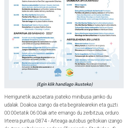
(Egin klik handiago ikusteko)
Herrigunetik auzoetara joateko minibusa jarriko du
udalak. Doakoa izango da eta begiralearekin eta guzti.
00:00etatik 06:00ak arte emango du zerbitzua, orduro.
Irteera puntua 0874 - Arteaga autobus geltokian izango