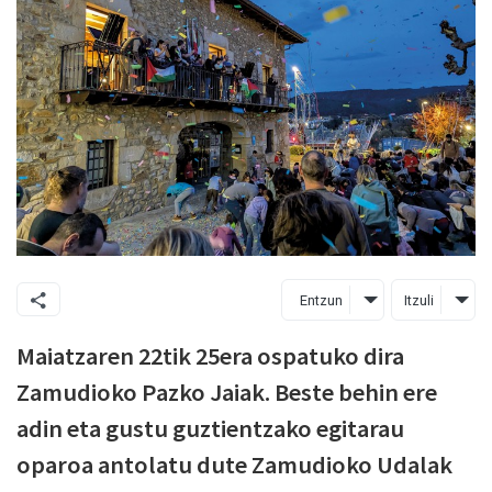
Entzun
Itzuli
Maiatzaren 22tik 25era ospatuko dira
Zamudioko Pazko Jaiak. Beste behin ere
adin eta gustu guztientzako egitarau
oparoa antolatu dute Zamudioko Udalak