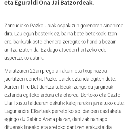
eta Eguraldi Ona Jai Batzordeak.
Zamudioko Pazko Jaiak ospakizun gorenaren sinonimo
dira. Lau egun besterik ez, baina bete-betekoak. Izan
ere, barikutik astelehenera zeregiteko handia bezain
anitza izaten da. Ez dago atseden hartzeko edo
aspertzeko astirik.
Maiatzaren 22an pregoia irakurri eta txupinazoa
jaurtitzen denetik, Pazko Jaiek eztanda egiten dute.
Aurten, Hiru Bat dantza taldeak izango du jai giroak
eztanda egiteko ardura eta ohorea. Bertoko eta Gazte
Elai Txistu taldearen eskutik kalejirarekin jarraituko dute.
Lagunandre Elkarteak perretxiko solidarioen dastaketa
egingo du Sabino Arana plazan, dantzak nahiago
dituenak lineako eta aretoko dantzen erakustaldia