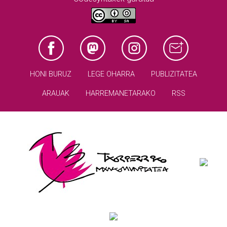
HONI BURUZ
LEGE OHARRA
PUBLIZITATEA
ARAUAK
HARREMANETARAKO
RSS