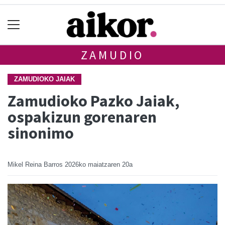
ZAMUDIO
ZAMUDIOKO JAIAK
Zamudioko Pazko Jaiak,
ospakizun gorenaren
sinonimo
Mikel Reina Barros
2026ko maiatzaren 20a