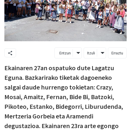
Entzun
Itzuli
Erraztu
Ekainaren 27an ospatuko dute Lagatzu
Eguna. Bazkarirako tiketak dagoeneko
salgai daude hurrengo tokietan: Crazy,
Mosai, Amaitz, Fernan, Bide Bi, Batzoki,
Pikoteo, Estanko, Bidegorri, Liburudenda,
Mertzeria Gorbeia eta Aramendi
degustazioa. Ekainaren 23ra arte egongo