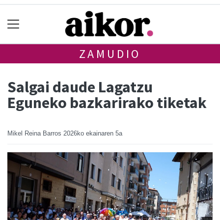
ZAMUDIO
Salgai daude Lagatzu
Eguneko bazkarirako tiketak
Mikel Reina Barros
2026ko ekainaren 5a