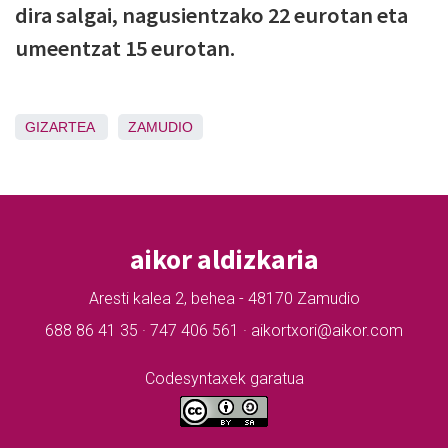
dira salgai, nagusientzako 22 eurotan eta
umeentzat 15 eurotan.
GIZARTEA
ZAMUDIO
aikor aldizkaria
Aresti kalea 2, behea - 48170 Zamudio
688 86 41 35 · 747 406 561 · aikortxori@aikor.com
Codesyntaxek garatua