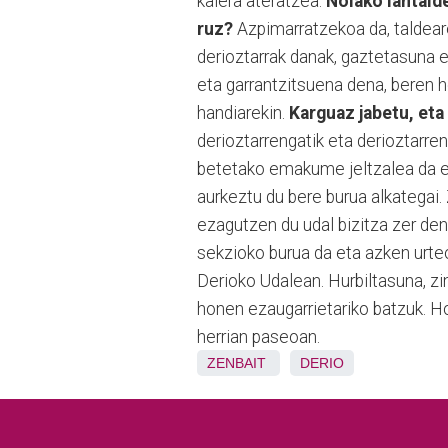
kalera ateratzea.
Nolako lantald
ruz?
Azpimarratzekoa da, taldea
derioztarrak danak, gaztetasuna e
eta garrantzitsuena dena, beren he
handiarekin.
Karguaz jabetu, et
derioztarrengatik eta derioztarre
betetako emakume jeltzalea da eta
aurkeztu du bere burua alkategai.
ezagutzen du udal bizitza zer den
sekzioko burua da eta azken urteo
Derioko Uda­lean. Hurbiltasuna, zi
honen ezaugarrietariko ba­tzuk. Ho
herrian paseoan.
ZENBAIT
DERIO