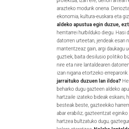
proiektua, izan ere, denon artean 
arazteko modurik onena. Deriozta­r
ekonomia, kultura-euskara eta gi
aldeko apustua egin duzue, ez
herritarrei hurbilduko diegu. Has
datorren urteetan, jendeak esan na
mantentzeaz gain, argi daukagu uda
guztiek, baita desilusio politiko 
nire eta nire lantaldearen datorre
izan nigana etortzeko erreparorik
jarraituko duzuen lan ildoa?
Her
beharko dugu gazteen aldeko apus
hartzaile izateko bideak eskaini, h
besteak beste, gazteekiko harrem
abar erabiliz; gazteentzat eginiko
hartzea bultzatuko dugu; gaztegu