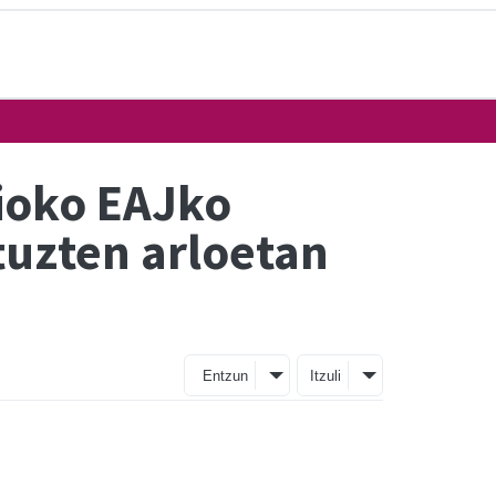
rioko EAJko
tuzten arloetan
Entzun
Itzuli