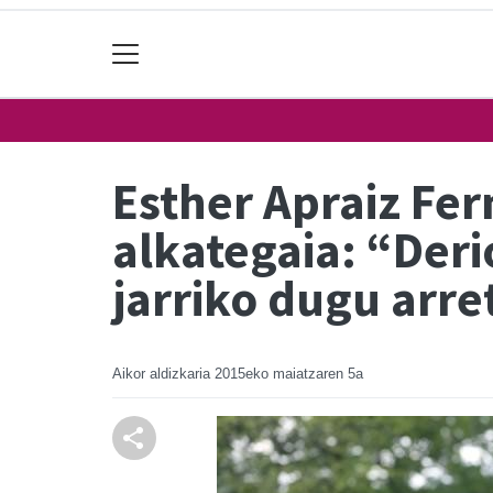
Esther Apraiz Fe
alkategaia: “Deri
jarriko dugu arre
Aikor aldizkaria
2015eko maiatzaren 5a