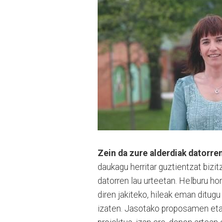
Zein da zure alderdiak datorre
daukagu herritar guztientzat bizit
datorren lau urteetan. Helburu ho
diren jakiteko, hileak eman ditugu
izaten. Jasotako proposamen eta 