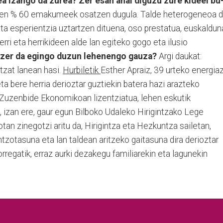
ea izango da zurea? Zer esan ahal diguzu zure kideei bu
ren % 60 emakumeek osatzen dugula. Talde heterogeneoa d
ta esperientzia uztartzen dituena, oso prestatua, euskaldun
rri eta herrikideen alde lan egiteko gogo eta ilusio
a zer da egingo duzun lehenengo gauza?
Argi daukat:
ntzat lanean hasi.
Hurbiletik
Esther Apraiz, 39 urteko energia
 bere herria derioztar guztiekin batera hazi arazteko
 Zuzenbide Ekonomikoan li­zentziatua, lehen eskutik
, izan ere, gaur egun Bilboko Udaleko Hi­rigintzako Lege
tan zinegotzi aritu da, Hirigintza eta Hezkuntza sailetan,
ntzotasuna eta lan taldean aritzeko gaitasuna dira derioztar
rregatik, erraz aurki dezakegu familiarekin eta lagunekin