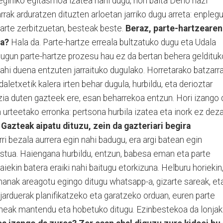
eginiko egitasmoa izatea nahi dugu, hori baita Derio hazi
rak arduratzen dituzten arloetan jarriko dugu arreta: enplegu
zarte zerbitzuetan, besteak beste.
Beraz, parte-hartzearen
ta?
Hala da. Parte-hartze erreala bultzatuko dugu eta Udala
i dugun parte-hartze prozesu hau ez da bertan behera geldituk
hi duena entzuten jarraituko dugulako. Ho­rre­ta­ra­ko batzarr
letxetik kalera irten be­har dugula, hurbildu, eta derioztar
bizia duten gazteek ere, esan beharrekoa entzun. Hori izango 
n urteetako erronka: pertsona hurbila izatea eta inork ez dez
.
Gazteak aipatu dituzu, zein da gazteriari begira
ri bezala aurrera egin nahi badugu, era argi batean egin
tua. Haiengana hurbildu, entzun, babesa eman eta parte
aiekin batera eraiki nahi baitugu etorkizuna. Helburu horiekin
anak areagotu egingo ditugu whatsapp-a, gizarte sareak, et
 jarduerak pla­nifikatzeko eta garatzeko orduan, eu­ren parte
neak mantendu eta hobetuko ditugu. Ezinbestekoa da lonjak