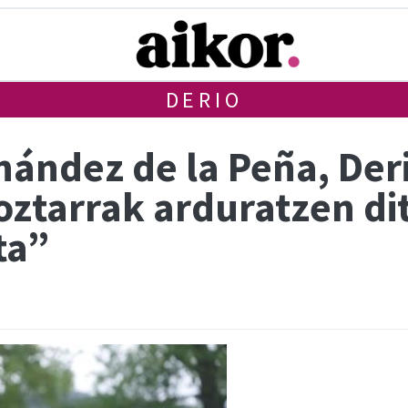
DERIO
rnández de la Peña, De
oztarrak arduratzen di
ta”