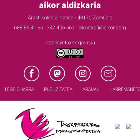
aikor aldizkaria
Aresti kalea 2, behea - 48170 Zamudio
688 86 41 35 · 747 406 561 · aikortxori@aikor.com
Codesyntaxek garatua
LEGE OHARRA
PUBLIZITATEA
ARAUAK
HARREMANET