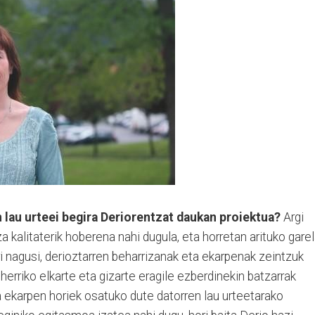
n lau urteei begira Deriorentzat daukan proiektua?
Argi
za kalitaterik hoberena nahi dugula, eta horretan arituko gare
ri nagusi, derioztarren beharrizanak eta ekarpenak zeintzuk
 herriko elkarte eta gizarte eragile ezberdinekin batzarrak
ekarpen horiek osatuko dute datorren lau urteetarako