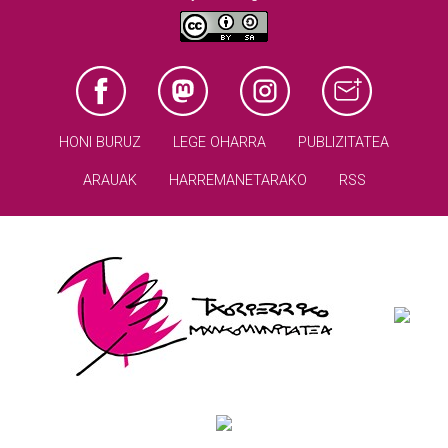
HONI BURUZ
LEGE OHARRA
PUBLIZITATEA
ARAUAK
HARREMANETARAKO
RSS