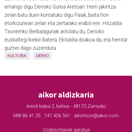
emango digu Derioko Gurea Aretoan. Herri jakintza
zelan batu duen kontatuko digu Paiak, baita hori
etorkizunean zelan eta zertarako erabili ere. Hitzaldia
Txorierriko Berbalagunak antolatu du, Derioko
euskaltegi biekin batera. Ekitaldia doakoa da, eta herritar
guztiei dago zuzenduta.
KULTURA
DERIO
aikor aldizkaria
Aresti kalea 2, behea - 48170 Zamudio
688 86 41 35 · 747 406 561 · aikortxori@aikor.com
Codesyntaxek garatua