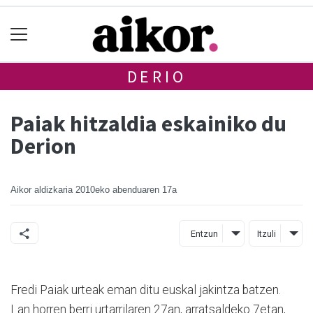
DERIO
Paiak hitzaldia eskainiko du
Derion
Aikor aldizkaria
2010eko abenduaren 17a
Entzun
Itzuli
Fredi Paiak urteak eman ditu euskal jakintza batzen.
Lan horren berri urtarrilaren 27an, arratsaldeko 7etan,