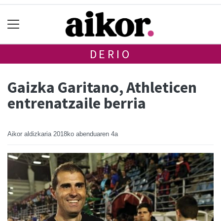
DERIO
Gaizka Garitano, Athleticen
entrenatzaile berria
Aikor aldizkaria
2018ko abenduaren 4a