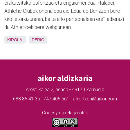
erakutsitako esfortzua eta engaiamendua. Halaber,
Athletic Clubek onena opa dio Eduardo Berizzori bere
kirol etorkizunean, baita arlo pertsonalean ere”, adierazi
du Athleticek bere webgunean.
KIROLA
DERIO
aikor aldizkaria
Aresti kalea 2, behea - 48170 Zamudio
688 86 41 35 · 747 406 561 · aikortxori@aikor.com
Codesyntaxek garatua