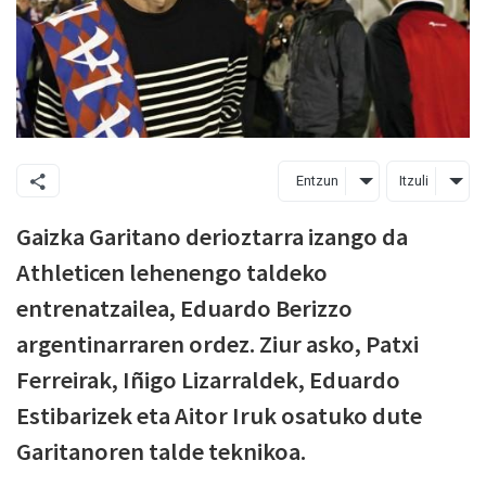
Entzun
Itzuli
Gaizka Garitano derioztarra izango da
Athleticen lehenengo taldeko
entrenatzailea, Eduardo Berizzo
argentinarraren ordez. Ziur asko, Patxi
Ferreirak, Iñigo Lizarraldek, Eduardo
Estibarizek eta Aitor Iruk osatuko dute
Garitanoren talde teknikoa.