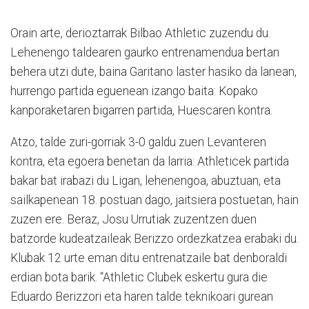
Orain arte, derioztarrak Bilbao Athletic zuzendu du.
Lehenengo taldearen gaurko entrenamendua bertan
behera utzi dute, baina Garitano laster hasiko da lanean,
hurrengo partida eguenean izango baita: Kopako
kanporaketaren bigarren partida, Huescaren kontra.
Atzo, talde zuri-gorriak 3-0 galdu zuen Levanteren
kontra, eta egoera benetan da larria: Athleticek partida
bakar bat irabazi du Ligan, lehenengoa, abuztuan, eta
sailkapenean 18. postuan dago, jaitsiera postuetan, hain
zuzen ere. Beraz, Josu Urrutiak zuzentzen duen
batzorde kudeatzaileak Berizzo ordezkatzea erabaki du.
Klubak 12 urte eman ditu entrenatzaile bat denboraldi
erdian bota barik. “Athletic Clubek eskertu gura die
Eduardo Berizzori eta haren talde teknikoari gurean