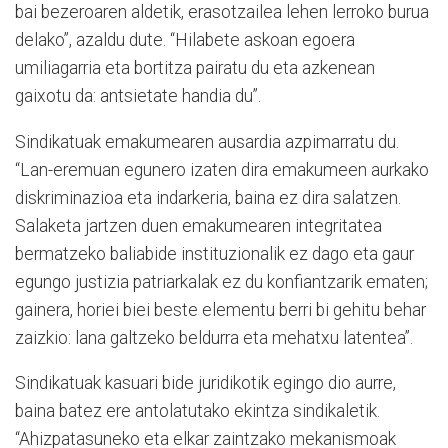
bai bezeroaren aldetik, erasotzailea lehen lerroko burua
delako”, azaldu dute. “Hilabete askoan egoera
umiliagarria eta bortitza pairatu du eta azkenean
gaixotu da: antsietate handia du”.
Sindikatuak emakumearen ausardia azpimarratu du.
“Lan-eremuan egunero izaten dira emakumeen aurkako
diskriminazioa eta indarkeria, baina ez dira salatzen.
Salaketa jartzen duen emakumearen integritatea
bermatzeko baliabide instituzionalik ez dago eta gaur
egungo justizia patriarkalak ez du konfiantzarik ematen;
gainera, horiei biei beste elementu berri bi gehitu behar
zaizkio: lana galtzeko beldurra eta mehatxu latentea”.
Sindikatuak kasuari bide juridikotik egingo dio aurre,
baina batez ere antolatutako ekintza sindikaletik.
“Ahizpatasuneko eta elkar zaintzako mekanismoak