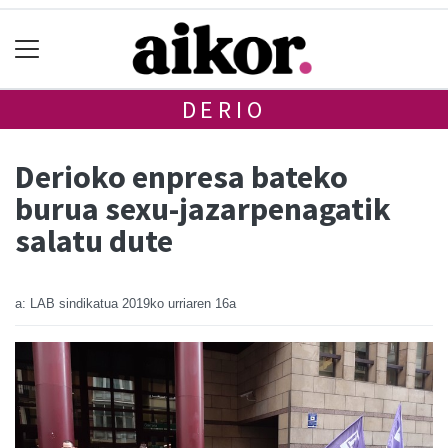
DERIO
Derioko enpresa bateko
burua sexu-jazarpenagatik
salatu dute
a: LAB sindikatua
2019ko urriaren 16a