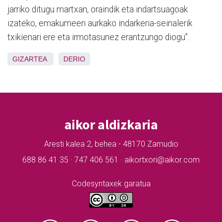
jarriko ditugu martxan, oraindik eta indartsuagoak
izateko, emakumeen aurkako indarkeria-seinalerik
txikienari ere eta irmotasunez erantzungo diogu”.
GIZARTEA
DERIO
aikor aldizkaria
Aresti kalea 2, behea - 48170 Zamudio
688 86 41 35 · 747 406 561 · aikortxori@aikor.com
Codesyntaxek garatua