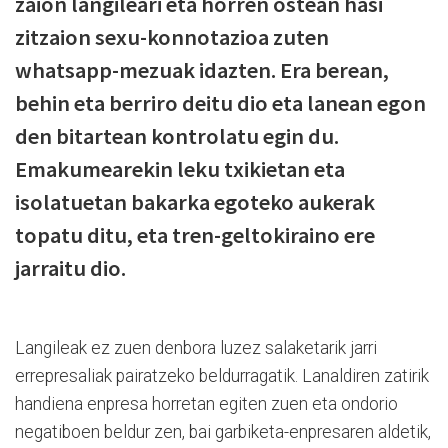
zaion langileari eta horren ostean hasi
zitzaion sexu-konnotazioa zuten
whatsapp-mezuak idazten. Era berean,
behin eta berriro deitu dio eta lanean egon
den bitartean kontrolatu egin du.
Emakumearekin leku txikietan eta
isolatuetan bakarka egoteko aukerak
topatu ditu, eta tren-geltokiraino ere
jarraitu dio.
Langileak ez zuen denbora luzez salaketarik jarri
errepresaliak pairatzeko beldurragatik. Lanaldiren zatirik
handiena enpresa horretan egiten zuen eta ondorio
negatiboen beldur zen, bai garbiketa-enpresaren aldetik,