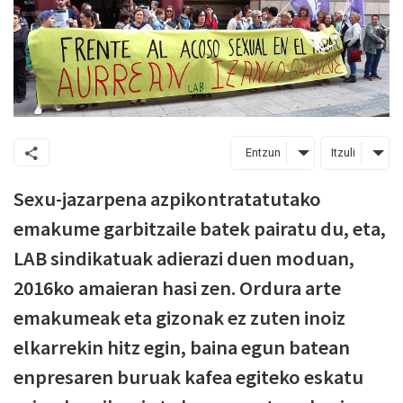
Entzun
Itzuli
Sexu-jazarpena azpikontratatutako
emakume garbitzaile batek pairatu du, eta,
LAB sindikatuak adierazi duen moduan,
2016ko amaieran hasi zen. Ordura arte
emakumeak eta gizonak ez zuten inoiz
elkarrekin hitz egin, baina egun batean
enpresaren buruak kafea egiteko eskatu