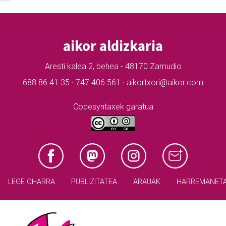
aikor aldizkaria
Aresti kalea 2, behea - 48170 Zamudio
688 86 41 35 · 747 406 561 · aikortxori@aikor.com
Codesyntaxek garatua
LEGE OHARRA
PUBLIZITATEA
ARAUAK
HARREMANET