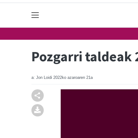
Pozgarri taldeak 
a: Jon Loidi
2022ko azaroaren 21a