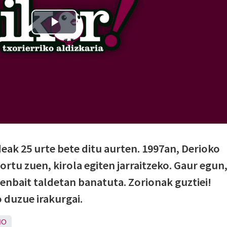
eak 25 urte bete ditu aurten. 1997an, Derioko
ortu zuen, kirola egiten jarraitzeko. Gaur egun
enbait taldetan banatuta. Zorionak guztiei!
o duzue irakurgai.
IO