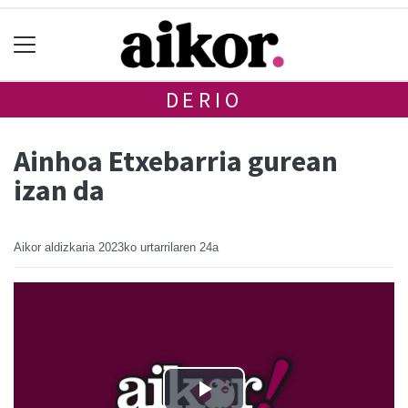
DERIO
Ainhoa Etxebarria gurean
izan da
Aikor aldizkaria
2023ko urtarrilaren 24a