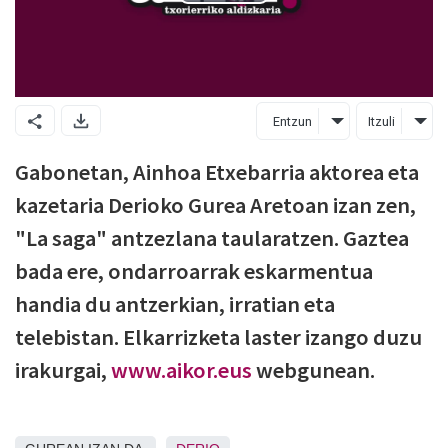
Entzun
Itzuli
Gabonetan, Ainhoa Etxebarria aktorea eta
kazetaria Derioko Gurea Aretoan izan zen,
"La saga" antzezlana taularatzen. Gaztea
bada ere, ondarroarrak eskarmentua
handia du antzerkian, irratian eta
telebistan. Elkarrizketa laster izango duzu
irakurgai,
www.aikor.eus
webgunean.