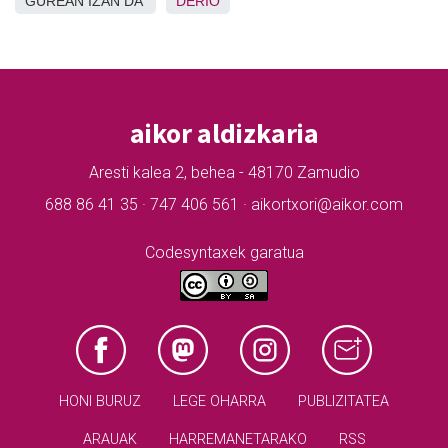
GUREAN IZAN DA
DERIO
aikor aldizkaria
Aresti kalea 2, behea - 48170 Zamudio
688 86 41 35 · 747 406 561 · aikortxori@aikor.com
Codesyntaxek garatua
HONI BURUZ
LEGE OHARRA
PUBLIZITATEA
ARAUAK
HARREMANETARAKO
RSS