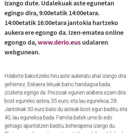
izango dute. Udalekuak aste egunetan
egingo dira, 9:00etatik 14:00etara.
14:00etatik 16:00etara jantokia hartzeko
aukera ere egongo da. Izen-ematea online
egongo da,
www.derio.eus
udalaren
webgunean.
Hilabete bakoitzeko hiru aste aukeratu ahal izango dira
gehienez. Eskaera lekuak baino handiagoa bada,
zozketa egingo da. Prezioak egunen arabera ezarri dira:
bost eguneko astea, 35 euro; eta lau egunekoa, 28.
Jantokiak 50 euro balio du asteak bost egun baditu; eta
40, lau egunekoa bada. Familia batek ume bi edo
gehiago apuntatzen baditu, beherapena izango du.