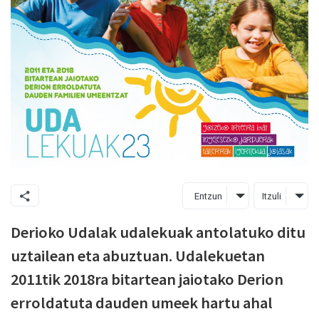
Entzun
Itzuli
Derioko Udalak udalekuak antolatuko ditu
uztailean eta abuztuan. Udalekuetan
2011tik 2018ra bitartean jaiotako Derion
erroldatuta dauden umeek hartu ahal