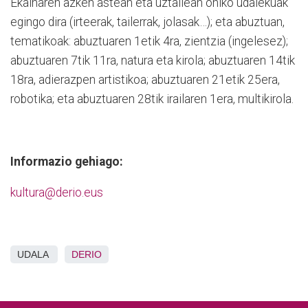
Ekainaren azken astean eta uztailean ohiko udalekuak
egingo dira (irteerak, tailerrak, jolasak…); eta abuztuan,
tematikoak: abuztuaren 1etik 4ra, zientzia (ingelesez);
abuztuaren 7tik 11ra, natura eta kirola; abuztuaren 14tik
18ra, adierazpen artistikoa; abuztuaren 21etik 25era,
robotika; eta abuztuaren 28tik irailaren 1era, multikirola.
Informazio gehiago:
kultura@derio.eus
UDALA
DERIO