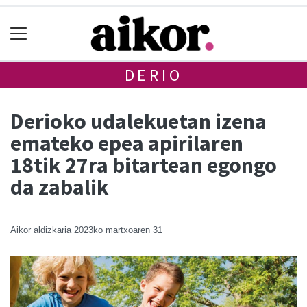
DERIO
Derioko udalekuetan izena
emateko epea apirilaren
18tik 27ra bitartean egongo
da zabalik
Aikor aldizkaria
2023ko martxoaren 31