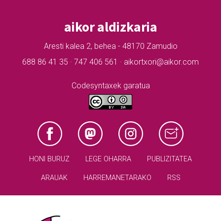
aikor aldizkaria
Aresti kalea 2, behea - 48170 Zamudio
688 86 41 35 · 747 406 561 · aikortxori@aikor.com
Codesyntaxek garatua
HONI BURUZ
LEGE OHARRA
PUBLIZITATEA
ARAUAK
HARREMANETARAKO
RSS