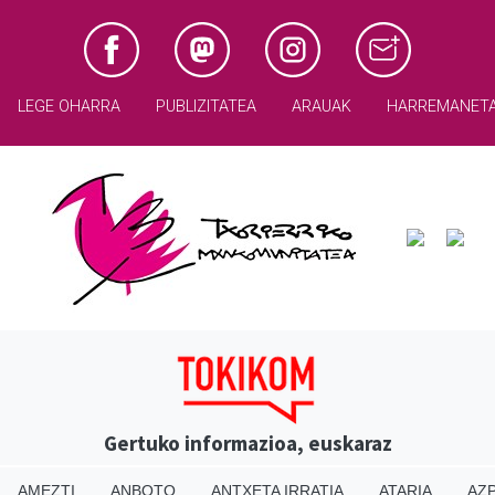
LEGE OHARRA
PUBLIZITATEA
ARAUAK
HARREMANET
Gertuko informazioa, euskaraz
AMEZTI
ANBOTO
ANTXETA IRRATIA
ATARIA
AZP