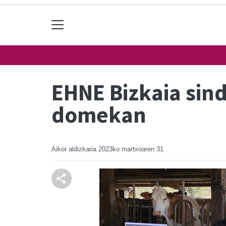
EHNE Bizkaia sin
domekan
Aikor aldizkaria
2023ko martxoaren 31