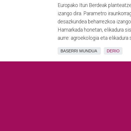
Europako Itun Berdeak planteatze
izango dira. Parametro iraunkorra
desazkundea beharrezkoa izango li
Hamarkada honetan, elikadura sist
aurre: agroekologia eta elikadura 
BASERRI MUNDUA
DERIO