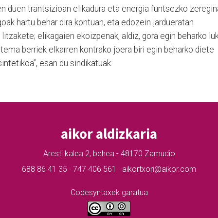
n duen trantsizioan elikadura eta energia funtsezko zeregin
goak hartu behar dira kontuan, eta edozein jardueratan
tzakete; elikagaien ekoizpenak, aldiz, gora egin beharko luk
ema berriek elkarren kontrako joera biri egin beharko diete
sintetikoa”, esan du sindikatuak.
aikor aldizkaria
Aresti kalea 2, behea - 48170 Zamudio
688 86 41 35 · 747 406 561 · aikortxori@aikor.com
Codesyntaxek garatua