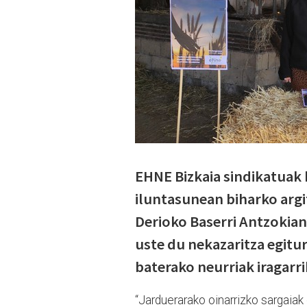
EHNE Bizkaia sindikatuak 
iluntasunean biharko argi
Derioko Baserri Antzokian
uste du nekazaritza egitur
baterako neurriak iragarri
“Jarduerarako oinarrizko sargaiak g