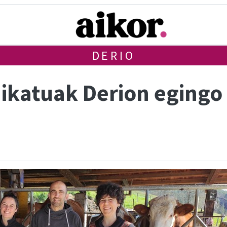
DERIO
dikatuak Derion eging