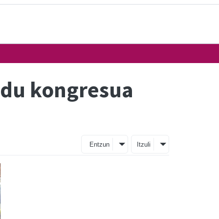
o du kongresua
Entzun
Itzuli