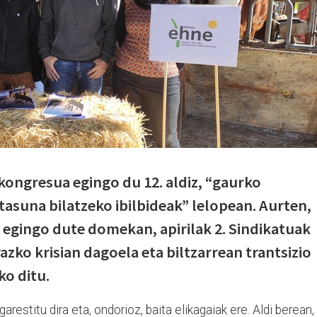
kongresua egingo du 12. aldiz, “gaurko
tasuna bilatzeko ibilbideak” lelopean. Aurten,
 egingo dute domekan, apirilak 2. Sindikatuak
azko krisian dagoela eta biltzarrean trantsizio
ko ditu.
arestitu dira eta, ondorioz, baita elikagaiak ere. Aldi berean,