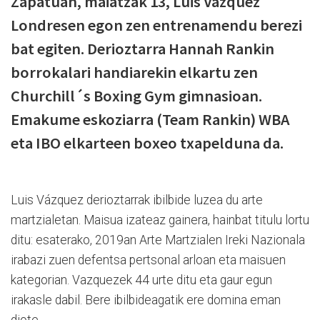
Zapatuan, maiatzak 13, Luis Vazquez
Londresen egon zen entrenamendu berezi
bat egiten. Derioztarra Hannah Rankin
borrokalari handiarekin elkartu zen
Churchill´s Boxing Gym gimnasioan.
Emakume eskoziarra (Team Rankin) WBA
eta IBO elkarteen boxeo txapelduna da.
Luis Vázquez derioztarrak ibilbide luzea du arte
martzialetan. Maisua izateaz gainera, hainbat titulu lortu
ditu: esaterako, 2019an Arte Martzialen Ireki Nazionala
irabazi zuen defentsa pertsonal arloan eta maisuen
kategorian. Vazquezek 44 urte ditu eta gaur egun
irakasle dabil. Bere ibilbideagatik ere domina eman