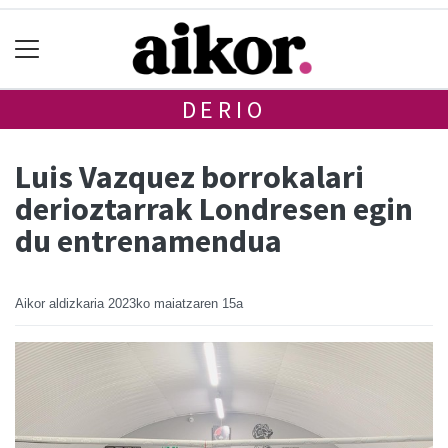
DERIO
Luis Vazquez borrokalari
derioztarrak Londresen egin
du entrenamendua
Aikor aldizkaria
2023ko maiatzaren 15a