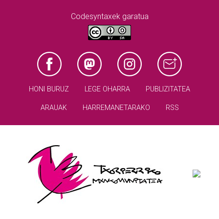
Codesyntaxek garatua
HONI BURUZ
LEGE OHARRA
PUBLIZITATEA
ARAUAK
HARREMANETARAKO
RSS