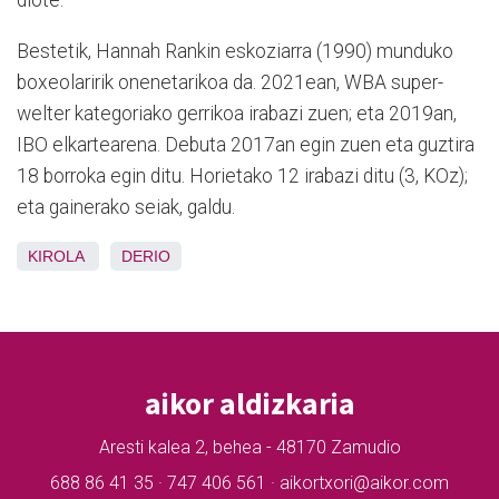
diote.
Bestetik, Hannah Rankin eskoziarra (1990) munduko
boxeolaririk onenetarikoa da. 2021ean, WBA super-
welter kategoriako gerrikoa irabazi zuen; eta 2019an,
IBO elkartearena. Debuta 2017an egin zuen eta guztira
18 borroka egin ditu. Horietako 12 irabazi ditu (3, KOz);
eta gainerako seiak, galdu.
KIROLA
DERIO
aikor aldizkaria
Aresti kalea 2, behea - 48170 Zamudio
688 86 41 35 · 747 406 561 · aikortxori@aikor.com