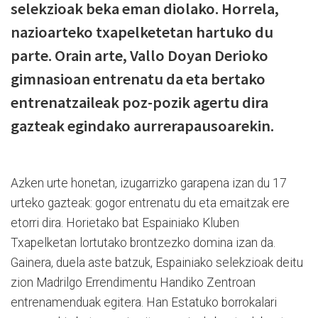
selekzioak beka eman diolako. Horrela,
nazioarteko txapelketetan hartuko du
parte. Orain arte, Vallo Doyan Derioko
gimnasioan entrenatu da eta bertako
entrenatzaileak poz-pozik agertu dira
gazteak egindako aurrerapausoarekin.
Azken urte honetan, izugarrizko garapena izan du 17
urteko gazteak: gogor entrenatu du eta emaitzak ere
etorri dira. Horietako bat Espainiako Kluben
Txapelketan lortutako brontzezko domina izan da.
Gainera, duela aste batzuk, Espainiako selekzioak deitu
zion Madrilgo Errendimentu Handiko Zentroan
entrenamenduak egitera. Han Estatuko borrokalari