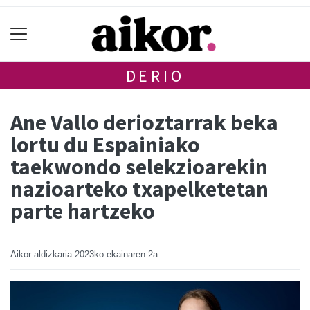
DERIO
Ane Vallo derioztarrak beka
lortu du Espainiako
taekwondo selekzioarekin
nazioarteko txapelketetan
parte hartzeko
Aikor aldizkaria
2023ko ekainaren 2a