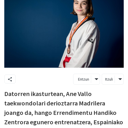
Entzun
Itzuli
Datorren ikasturtean, Ane Vallo
taekwondolari derioztarra Madrilera
joango da, hango Errendimentu Handiko
Zentrora egunero entrenatzera, Espainiako