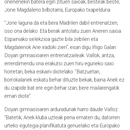
onenenekin batera egin zituen saioak, besteak beste,
Jone Magdaleno bilbotarra, Europako txapelduna.
“Jone laguna da eta bera Madrilen dabil entrenatzen,
oso ona delako. Eta berak antolatu zuen Aneren saioa.
Espainiako selekzioa gazte bila zebilen eta
Magdalenok Ane iradoki zien”, esan digu Iñigo Galan
Doyan gimnasioaren entrenatzaileak. Vallok, antza,
errendimendu ona erakutsi zuen hiru eguneko saio
horretan, beka eskaini diotelako. “Batzuetan,
borrokalariek eskatu behar dituzte bekak, baina Anek ez
du izapide bat ere egin behar izan; bere mailarengatik
eman diote”.
Doyan gimnasioaren arduradunak harro daude Valloz.
“Batetik, Anek kluba uzteak pena ematen du, datorren
urteko egutegia planifikatuta genuelako eta Europako