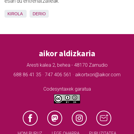
esan du entrenatzaileak.
KIROLA
DERIO
aikor aldizkaria
Aresti kalea 2, behea - 48170 Zamudio
688 86 41 35 · 747 406 561 · aikortxori@aikor.com
Codesyntaxek garatua
HONI BURUZ
LEGE OHARRA
PUBLIZITATEA