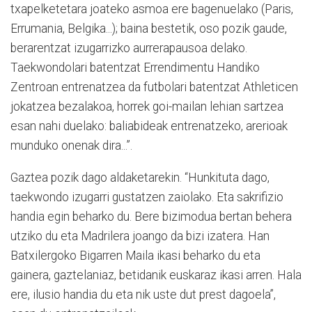
txapelketetara joateko asmoa ere bagenuelako (Paris,
Errumania, Belgika...); baina bestetik, oso pozik gaude,
berarentzat izugarrizko aurrerapausoa delako.
Taekwondolari batentzat Errendimentu Handiko
Zentroan entrenatzea da futbolari batentzat Athleticen
jokatzea bezalakoa, horrek goi-mailan lehian sartzea
esan nahi duelako: baliabideak entrenatzeko, arerioak
munduko onenak dira...”.
Gaztea pozik dago aldaketarekin. “Hunkituta dago,
taekwondo izugarri gustatzen zaiolako. Eta sakrifizio
handia egin beharko du. Bere bizimodua bertan behera
utziko du eta Madrilera joango da bizi izatera. Han
Batxilergoko Bigarren Maila ikasi beharko du eta
gainera, gaztelaniaz, betidanik euskaraz ikasi arren. Hala
ere, ilusio handia du eta nik uste dut prest dagoela”,