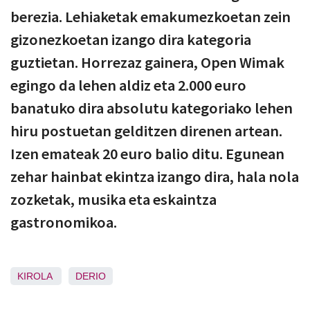
berezia. Lehiaketak emakumezkoetan zein
gizonezkoetan izango dira kategoria
guztietan. Horrezaz gainera, Open Wimak
egingo da lehen aldiz eta 2.000 euro
banatuko dira absolutu kategoriako lehen
hiru postuetan gelditzen direnen artean.
Izen emateak 20 euro balio ditu. Egunean
zehar hainbat ekintza izango dira, hala nola
zozketak, musika eta eskaintza
gastronomikoa.
KIROLA
DERIO