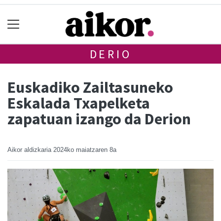
DERIO
Euskadiko Zailtasuneko
Eskalada Txapelketa
zapatuan izango da Derion
Aikor aldizkaria
2024ko maiatzaren 8a