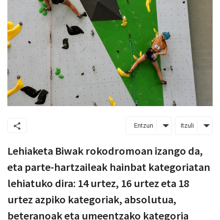
Entzun
Itzuli
Lehiaketa Biwak rokodromoan izango da,
eta parte-hartzaileak hainbat kategoriatan
lehiatuko dira: 14 urtez, 16 urtez eta 18
urtez azpiko kategoriak, absolutua,
beteranoak eta umeentzako kategoria